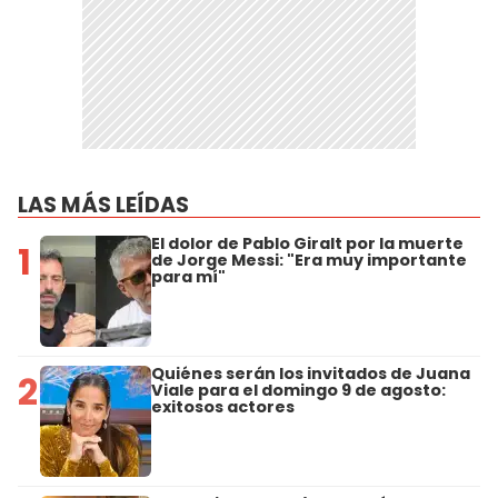
LAS MÁS LEÍDAS
El dolor de Pablo Giralt por la muerte
1
de Jorge Messi: "Era muy importante
para mí"
Quiénes serán los invitados de Juana
2
Viale para el domingo 9 de agosto:
exitosos actores