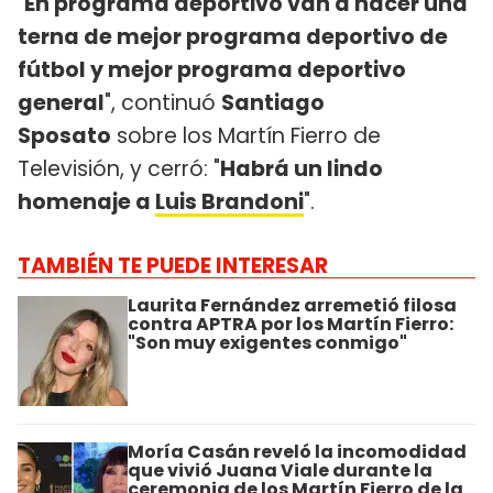
"
En programa deportivo van a hacer una
terna de mejor programa deportivo de
fútbol y mejor programa deportivo
general
", continuó
Santiago
Sposato
sobre los Martín Fierro de
Televisión, y cerró: "
Habrá un lindo
homenaje a
Luis Brandoni
".
TAMBIÉN TE PUEDE INTERESAR
Laurita Fernández arremetió filosa
contra APTRA por los Martín Fierro:
"Son muy exigentes conmigo"
Moría Casán reveló la incomodidad
que vivió Juana Viale durante la
ceremonia de los Martín Fierro de la