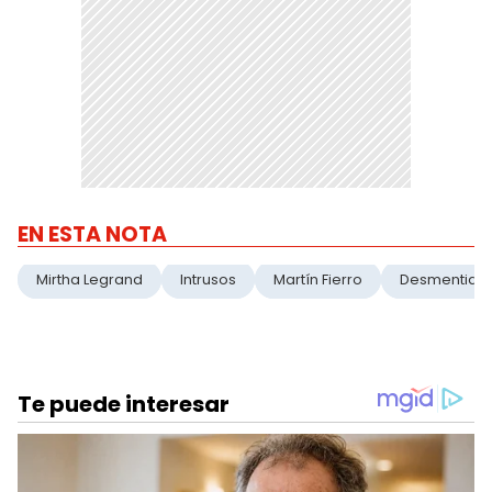
EN ESTA NOTA
Mirtha Legrand
Intrusos
Martín Fierro
Desmentida