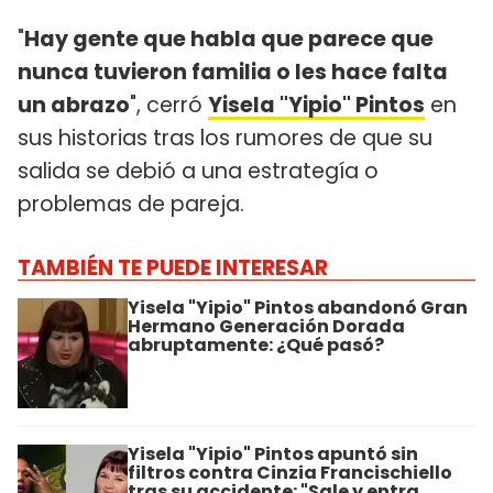
"
Hay gente que habla que parece que
nunca tuvieron familia o les hace falta
un abrazo
", cerró
Yisela "Yipio" Pintos
en
sus historias tras los rumores de que su
salida se debió a una estrategía o
problemas de pareja.
TAMBIÉN TE PUEDE INTERESAR
Yisela "Yipio" Pintos abandonó Gran
Hermano Generación Dorada
abruptamente: ¿Qué pasó?
Yisela "Yipio" Pintos apuntó sin
filtros contra Cinzia Francischiello
tras su accidente: "Sale y entra