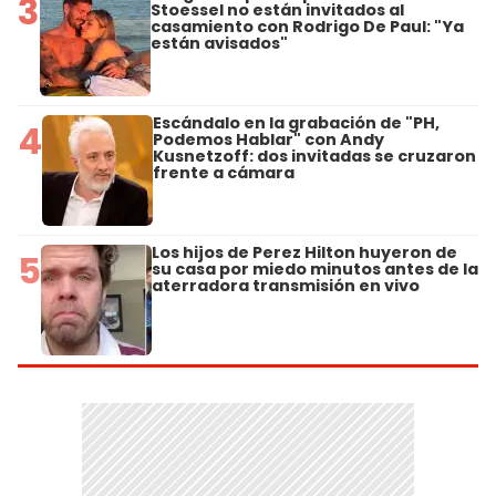
3
Stoessel no están invitados al
casamiento con Rodrigo De Paul: "Ya
están avisados"
Escándalo en la grabación de "PH,
4
Podemos Hablar" con Andy
Kusnetzoff: dos invitadas se cruzaron
frente a cámara
Los hijos de Perez Hilton huyeron de
5
su casa por miedo minutos antes de la
aterradora transmisión en vivo