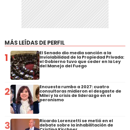
MÁS LEÍDAS DE PERFIL
El Senado dio media sanción a la
1
Inviolabilidad de la Propiedad Privada:
el Gobierno tuvo que ceder en la Ley
del Manejo del Fuego
Encuesta rumbo a 2027: cuatro
2
consultoras midieron el desgaste de
Milei y la crisis de liderazgo en el
peronismo
Ricardo Lorenzetti se metió en el
3
debate sobre la inhabilitación de
Cristina Kirchner