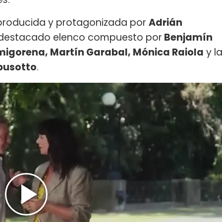
 producida y protagonizada por
Adrián
destacado elenco compuesto por
Benjamín
Amigorena, Martín Garabal, Mónica Raiola
y l
pusotto
.