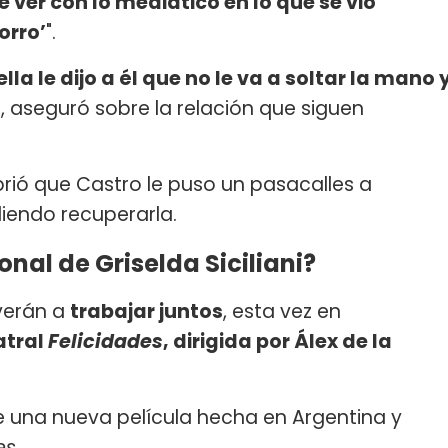
e ver con lo mediático en lo que se vio
orro’
".
ella le dijo a él que no le va a soltar la mano 
", aseguró sobre la relación que siguen
ió que Castro le puso un pasacalles a
diendo recuperarla.
nal de Griselda Siciliani?
verán a
trabajar juntos
, esta vez en
atral
Felicidades
, dirigida por Álex de la
de una nueva película hecha en Argentina y
es
.