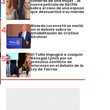
3
Sombras de una mujer", la
nueva película de Netflix
sobre el caso de una esposa
que descuartizó a su marido
Ricardo Lorenzetti se metió
4
en el debate sobre la
inhabilitación de Cristina
Kirchner
Di Tullio impugnó a Joaquín
5
Benegas Lynch por un
presunto conflicto de
intereses en el debate de la
Ley de Tierras
o