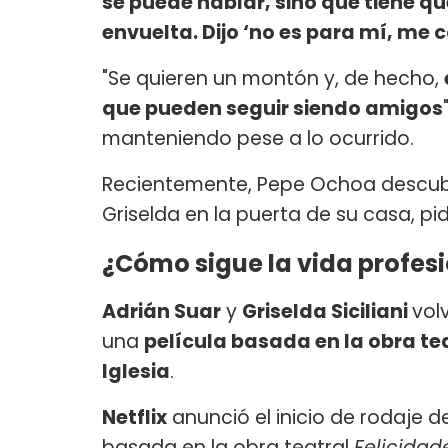
se puede hablar, sino que tiene qu
envuelta. Dijo ‘no es para mí, me c
"Se quieren un montón y, de hecho,
que pueden seguir siendo amigos
manteniendo pese a lo ocurrido.
Recientemente, Pepe Ochoa descubr
Griselda en la puerta de su casa, pi
¿Cómo sigue la vida profesio
Adrián Suar
y
Griselda Siciliani
vol
una
película basada en la obra te
Iglesia
.
Netflix
anunció el inicio de rodaje 
basada en la obra teatral
Felicidad