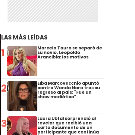
LAS MÁS LEÍDAS
Marcela Tauro se separó de
1
su novio, Leopoldo
Arancibia: los motivos
Elba Marcovecchio apuntó
2
contra Wanda Nara tras su
regreso al país: "Fue un
show mediático"
Laura Ubfal sorprendió al
3
revelar que recibió una
carta documento de un
participante que continúa