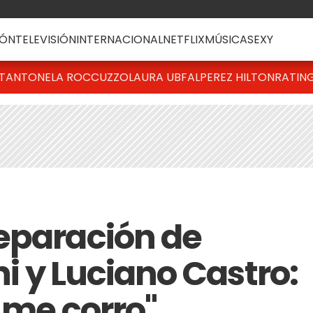
ÓN
TELEVISIÓN
INTERNACIONAL
NETFLIX
MÚSICA
SEXY
T
ANTONELA ROCCUZZO
LAURA UBFAL
PEREZ HILTON
RATIN
eparación de
ni y Luciano Castro:
 me corro"