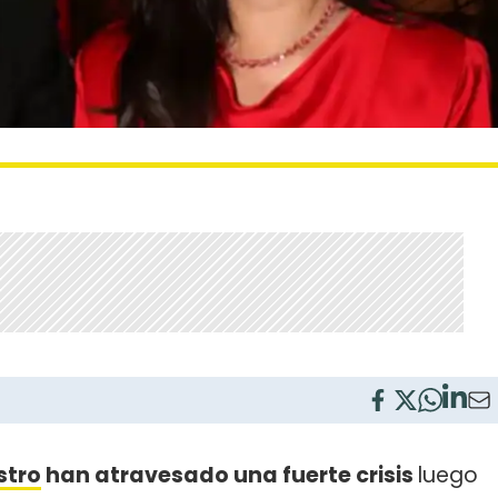
stro
han atravesado una fuerte crisis
luego