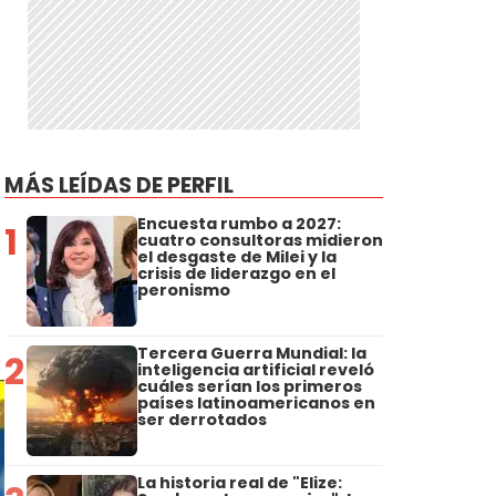
MÁS LEÍDAS DE PERFIL
Encuesta rumbo a 2027:
1
cuatro consultoras midieron
el desgaste de Milei y la
crisis de liderazgo en el
peronismo
Tercera Guerra Mundial: la
2
inteligencia artificial reveló
cuáles serían los primeros
países latinoamericanos en
ser derrotados
La historia real de "Elize: