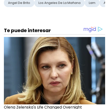
Angel De Brito
Los Angeles De La Mañana
Lam
Am