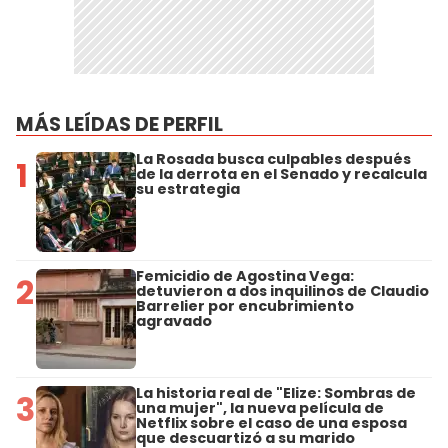
MÁS LEÍDAS DE PERFIL
La Rosada busca culpables después
1
de la derrota en el Senado y recalcula
su estrategia
Femicidio de Agostina Vega:
2
detuvieron a dos inquilinos de Claudio
Barrelier por encubrimiento
agravado
La historia real de "Elize: Sombras de
3
una mujer", la nueva película de
Netflix sobre el caso de una esposa
que descuartizó a su marido