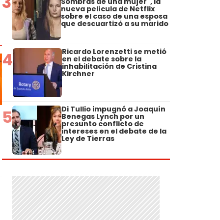
3
Sombras de una mujer", la
nueva película de Netflix
sobre el caso de una esposa
que descuartizó a su marido
Ricardo Lorenzetti se metió
4
en el debate sobre la
inhabilitación de Cristina
Kirchner
Di Tullio impugnó a Joaquín
5
Benegas Lynch por un
presunto conflicto de
intereses en el debate de la
Ley de Tierras