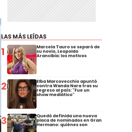
LAS MÁS LEÍDAS
Marcela Tauro se separó de
1
su novio, Leopoldo
Arancibia: los motivos
Elba Marcovecchio apuntó
2
contra Wanda Nara tras su
regreso al país: "Fue un
show mediático"
Quedó definida una nueva
3
placa de nominados en Gran
Hermano: quiénes son