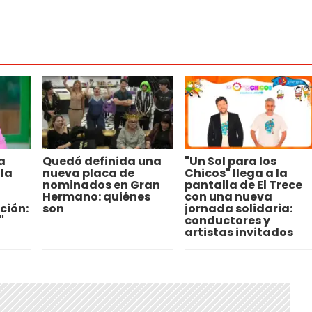
a
Quedó definida una
"Un Sol para los
la
nueva placa de
Chicos" llega a la
nominados en Gran
pantalla de El Trece
Hermano: quiénes
con una nueva
ción:
son
jornada solidaria:
"
conductores y
artistas invitados