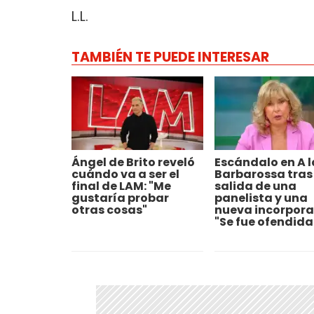
L.L.
TAMBIÉN TE PUEDE INTERESAR
Ángel de Brito reveló
Escándalo en A l
cuándo va a ser el
Barbarossa tras 
final de LAM: "Me
salida de una
gustaría probar
panelista y una
otras cosas"
nueva incorpora
"Se fue ofendida