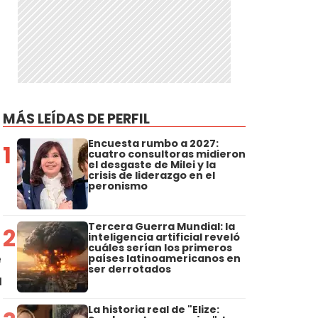
MÁS LEÍDAS DE PERFIL
Encuesta rumbo a 2027:
1
cuatro consultoras midieron
el desgaste de Milei y la
crisis de liderazgo en el
peronismo
l
Tercera Guerra Mundial: la
2
inteligencia artificial reveló
cuáles serían los primeros
e
países latinoamericanos en
ser derrotados
u
La historia real de "Elize: