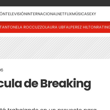
ÓN
TELEVISIÓN
INTERNACIONAL
NETFLIX
MÚSICA
SEXY
T
ANTONELA ROCCUZZO
LAURA UBFAL
PEREZ HILTON
RATIN
06
ícula de Breaking