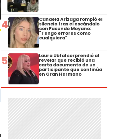
Candela Arizaga rompió el
4
silencio tras el escándalo
con Facundo Moyano:
"Tengo errores como
cualquiera"
Laura Ubfal sorprendió al
5
revelar que recibió una
carta documento de un
participante que continúa
en Gran Hermano
a