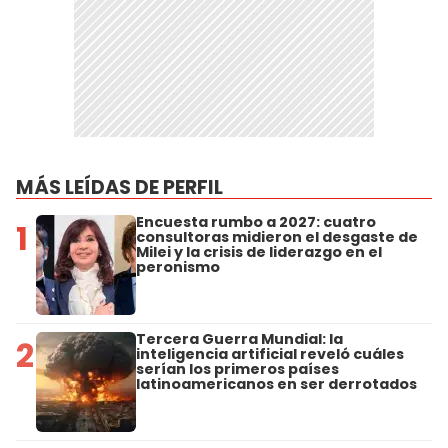
MÁS LEÍDAS DE PERFIL
Encuesta rumbo a 2027: cuatro
1
consultoras midieron el desgaste de
Milei y la crisis de liderazgo en el
peronismo
Tercera Guerra Mundial: la
2
inteligencia artificial reveló cuáles
serían los primeros países
latinoamericanos en ser derrotados