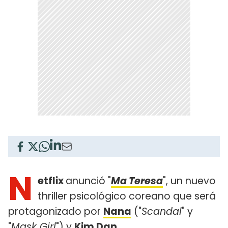
N
etflix
anunció "
Ma Teresa
", un nuevo
thriller psicológico coreano que será
protagonizado por
Nana
("
Scandal
" y
"
Mask Girl
") y
Kim Dan
.