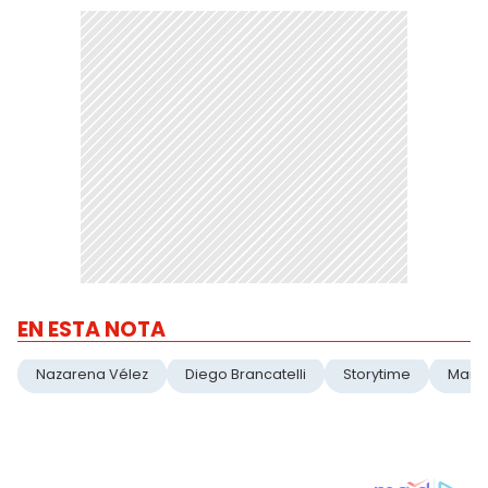
EN ESTA NOTA
Nazarena Vélez
Diego Brancatelli
Storytime
Martí