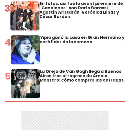
En fotos, así fue la avant premiere de
3
"Canelones" con Darío Barassi,
Agustín Aristarán, Verónica Llinás y
César Bordón
Yipio ganó la casa en Gran Hermano y
4
será líder de la semana
La Oreja de Van Gogh llega a Buenos
5
Aires tras el regreso de Amaia
Montero: cómo comprar las entradas