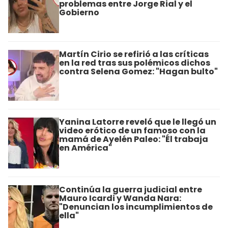
problemas entre Jorge Rial y el
Gobierno
Martín Cirio se refirió a las críticas
en la red tras sus polémicos dichos
contra Selena Gomez: "Hagan bulto"
Yanina Latorre reveló que le llegó un
video erótico de un famoso con la
mamá de Ayelén Paleo: "Él trabaja
en América"
Continúa la guerra judicial entre
Mauro Icardi y Wanda Nara:
"Denuncian los incumplimientos de
ella"