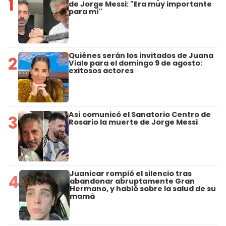
1
de Jorge Messi: "Era muy importante
para mí"
Quiénes serán los invitados de Juana
2
Viale para el domingo 9 de agosto:
exitosos actores
Así comunicó el Sanatorio Centro de
3
Rosario la muerte de Jorge Messi
Juanicar rompió el silencio tras
4
abandonar abruptamente Gran
Hermano, y habló sobre la salud de su
mamá