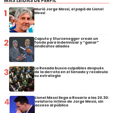
MÁS LEÍDAS DE PERFIL
Murió Jorge Messi, el papá de Lionel
1
Messi
Caputo y Sturzenegger crean un
2
fondo para indemnizar y “ganar”
sindicatos aliados
La Rosada busca culpables después
3
de la derrota en el Senado y recalcula
su estrategia
Lionel Messi llega a Rosario a las 20.30:
4
velatorio íntimo de Jorge Messi, sin
acceso al público