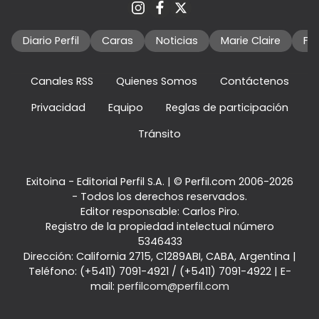
Diario Perfil
Caras
Noticias
Marie Claire
Fo
Canales RSS
Quienes Somos
Contáctenos
Privacidad
Equipo
Reglas de participación
Tránsito
Exitoina - Editorial Perfil S.A.
| © Perfil.com 2006-2026
- Todos los derechos reservados.
Editor responsable: Carlos Piro.
Registro de la propiedad intelectual número
5346433
Dirección:
California 2715
,
C1289ABI
,
CABA, Argentina
|
Teléfono:
(+5411) 7091-4921
/
(+5411) 7091-4922
| E-
mail:
perfilcom@perfil.com