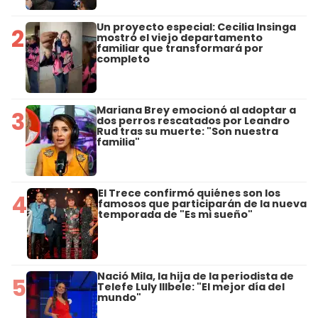
Un proyecto especial: Cecilia Insinga
2
mostró el viejo departamento
familiar que transformará por
completo
Mariana Brey emocionó al adoptar a
3
dos perros rescatados por Leandro
Rud tras su muerte: "Son nuestra
familia"
El Trece confirmó quiénes son los
4
famosos que participarán de la nueva
temporada de "Es mi sueño"
Nació Mila, la hija de la periodista de
5
Telefe Luly Illbele: "El mejor día del
mundo"