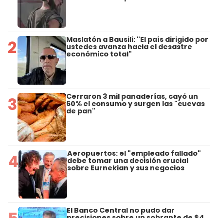
Maslatón a Bausili: "El país dirigido por
2
ustedes avanza hacia el desastre
económico total"
Cerraron 3 mil panaderías, cayó un
3
60% el consumo y surgen las "cuevas
de pan"
Aeropuertos: el "empleado fallado"
4
debe tomar una decisión crucial
sobre Eurnekian y sus negocios
El Banco Central no pudo dar
precisiones sobre un sobrante de $4