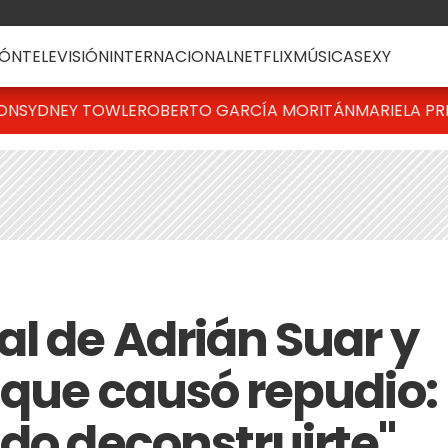
ÓN
TELEVISIÓN
INTERNACIONAL
NETFLIX
MÚSICA
SEXY
TON
SYDNEY TOWLE
ROBERTO GARCÍA MORITÁN
MARIELA PR
al de Adrián Suar y
 que causó repudio:
ndo deconstruirte"