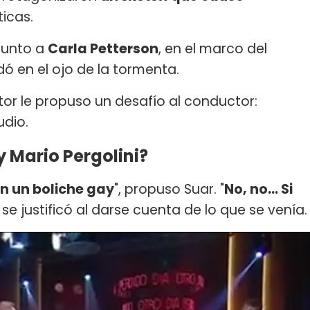
ticas.
junto a
Carla Petterson
, en el marco del
dó en el ojo de la tormenta.
or le propuso un desafío al conductor:
udio.
 Mario Pergolini?
n un boliche gay
", propuso Suar. "
N
o, no... Si
, se justificó al darse cuenta de lo que se venía.