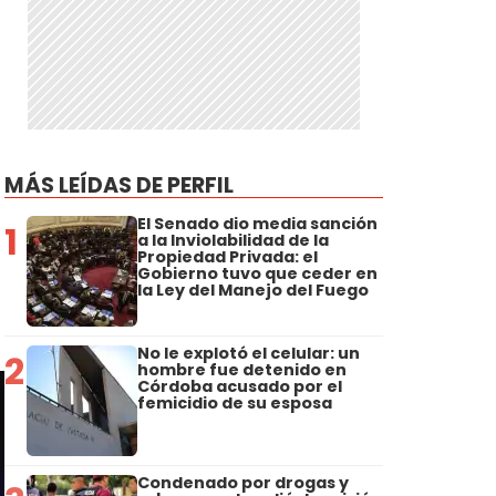
MÁS LEÍDAS DE PERFIL
El Senado dio media sanción
1
a la Inviolabilidad de la
Propiedad Privada: el
Gobierno tuvo que ceder en
la Ley del Manejo del Fuego
No le explotó el celular: un
2
hombre fue detenido en
Córdoba acusado por el
femicidio de su esposa
Condenado por drogas y