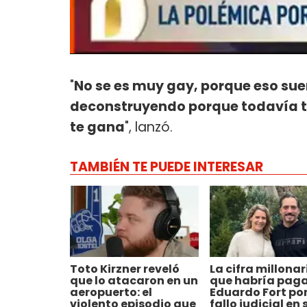
"
No se es muy gay, porque eso suen
deconstruyendo porque todavía te 
te gana​
", lanzó.
TAMBIÉN TE PUEDE INTERESAR
Toto Kirzner reveló
La cifra millonar
que lo atacaron en un
que habría pag
aeropuerto: el
Eduardo Fort por
violento episodio que
fallo judicial en 