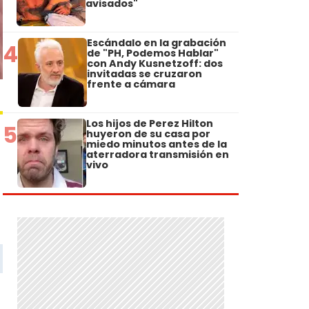
avisados"
Escándalo en la grabación
4
de "PH, Podemos Hablar"
con Andy Kusnetzoff: dos
invitadas se cruzaron
frente a cámara
Los hijos de Perez Hilton
5
huyeron de su casa por
miedo minutos antes de la
aterradora transmisión en
vivo