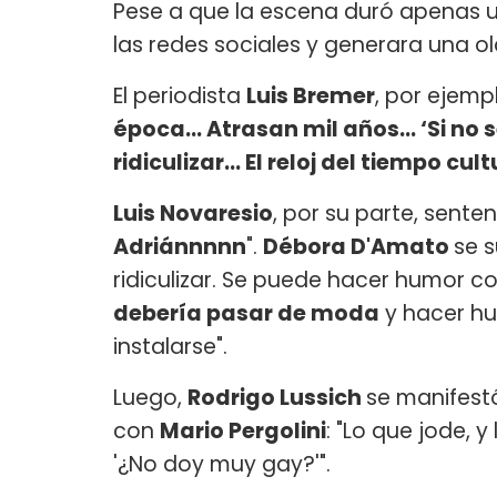
Pese a que la escena duró apenas u
las redes sociales y generara una o
El periodista
Luis Bremer
, por ejempl
época... Atrasan mil años... ‘Si no
ridiculizar... El reloj del tiempo cu
Luis Novaresio
, por su parte, senten
Adriánnnnn
".
Débora D'Amato
se s
ridiculizar. Se puede hacer humor c
debería pasar de moda
y hacer hum
instalarse".
Luego,
Rodrigo Lussich
se manifestó
con
Mario Pergolini
: "Lo que jode, 
'¿No doy muy gay?'".