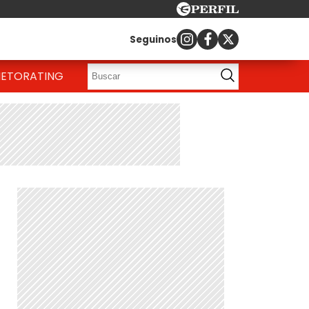
Seguinos
IETO
RATING