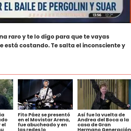
a raro y te lo digo para que te vayas
está costando. Te salta el inconsciente y
ia
Fito Páez se presentó
Así fue la vuelta de
ado
en el Movistar Arena,
Andrea del Boca a la
 el
fue abucheado y en
casa de Gran
su
las redes lo
Hermano Generación