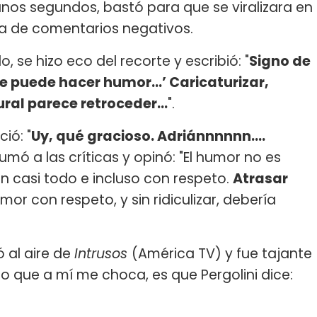
nos segundos, bastó para que se viralizara en
la de comentarios negativos.
o, se hizo eco del recorte y escribió: "
Signo de
 se puede hacer humor...’ Caricaturizar,
ltural parece retroceder...
".
ció: "
Uy, qué gracioso. Adriánnnnnn….
umó a las críticas y opinó: "El humor no es
on casi todo e incluso con respeto.
Atrasar
or con respeto, y sin ridiculizar, debería
 al aire de
Intrusos
(América TV) y fue tajante
y lo que a mí me choca, es que Pergolini dice: