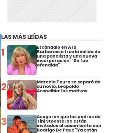
LAS MÁS LEÍDAS
Escándalo en A la
1
Barbarossa tras la salida de
una panelista y una nueva
incorporación: "Se fue
ofendida"
Marcela Tauro se separó de
2
su novio, Leopoldo
Arancibia: los motivos
Aseguran que los padres de
3
Tini Stoessel no están
invitados al casamiento con
Rodrigo De Paul: "Ya están