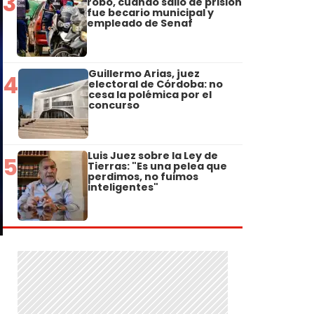
3
robo, cuando salió de prisión
fue becario municipal y
empleado de Senaf
Guillermo Arias, juez
4
electoral de Córdoba: no
cesa la polémica por el
concurso
Luis Juez sobre la Ley de
5
Tierras: "Es una pelea que
perdimos, no fuimos
inteligentes"