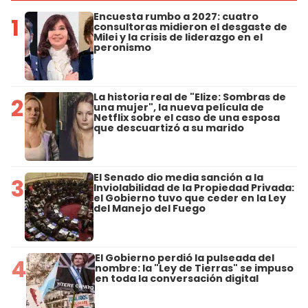
Encuesta rumbo a 2027: cuatro
1
consultoras midieron el desgaste de
Milei y la crisis de liderazgo en el
peronismo
La historia real de "Elize: Sombras de
2
una mujer", la nueva película de
Netflix sobre el caso de una esposa
que descuartizó a su marido
El Senado dio media sanción a la
3
Inviolabilidad de la Propiedad Privada:
el Gobierno tuvo que ceder en la Ley
del Manejo del Fuego
El Gobierno perdió la pulseada del
4
nombre: la "Ley de Tierras" se impuso
en toda la conversación digital