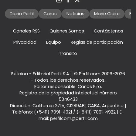
Diario Perfil
Caras
Noticias
Marie Claire
Fo
Canales RSS
Quienes Somos
Contáctenos
Privacidad
Equipo
Reglas de participación
Tránsito
Exitoina - Editorial Perfil S.A.
| © Perfil.com 2006-2026
- Todos los derechos reservados.
Editor responsable: Carlos Piro.
Registro de la propiedad intelectual número
5346433
Dirección:
California 2715
,
C1289ABI
,
CABA, Argentina
|
Teléfono:
(+5411) 7091-4921
/
(+5411) 7091-4922
| E-
mail:
perfilcom@perfil.com