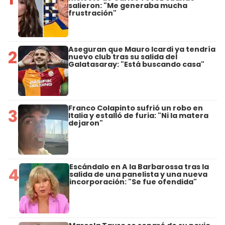
salieron: "Me generaba mucha
frustración"
Aseguran que Mauro Icardi ya tendría
2
nuevo club tras su salida del
Galatasaray: "Está buscando casa"
Franco Colapinto sufrió un robo en
3
Italia y estalló de furia: "Ni la matera
dejaron"
Escándalo en A la Barbarossa tras la
4
salida de una panelista y una nueva
incorporación: "Se fue ofendida"