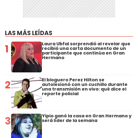
LAS MÁS LEÍDAS
Laura Ubfal sorprendió al revelar que
1
recibió una carta documento de un
participante que continúa en Gran
Hermano
El bloguero Perez Hilton se
2
autolesionó con un cuchillo durante
una transmisión en vivo: qué dice el
reporte policial
Yipio ganó la casa en Gran Hermano y
3
será líder de la semana