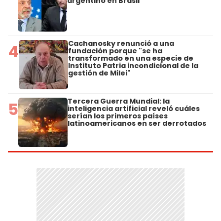
argentino en Brasil
Cachanosky renunció a una
4
fundación porque "se ha
transformado en una especie de
Instituto Patria incondicional de la
gestión de Milei"
Tercera Guerra Mundial: la
5
inteligencia artificial reveló cuáles
serían los primeros países
latinoamericanos en ser derrotados