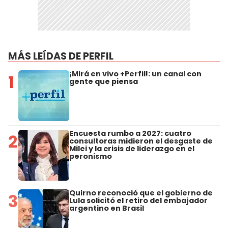
MÁS LEÍDAS DE PERFIL
¡Mirá en vivo +Perfil!: un canal con
1
gente que piensa
Encuesta rumbo a 2027: cuatro
2
consultoras midieron el desgaste de
Milei y la crisis de liderazgo en el
peronismo
Quirno reconoció que el gobierno de
3
Lula solicitó el retiro del embajador
argentino en Brasil