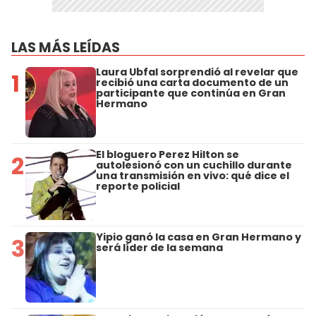
LAS MÁS LEÍDAS
Laura Ubfal sorprendió al revelar que
1
recibió una carta documento de un
participante que continúa en Gran
Hermano
El bloguero Perez Hilton se
2
autolesionó con un cuchillo durante
una transmisión en vivo: qué dice el
reporte policial
Yipio ganó la casa en Gran Hermano y
3
será líder de la semana