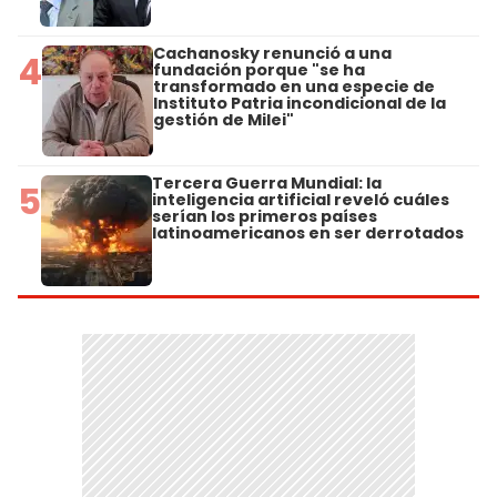
Cachanosky renunció a una
4
fundación porque "se ha
transformado en una especie de
Instituto Patria incondicional de la
gestión de Milei"
Tercera Guerra Mundial: la
5
inteligencia artificial reveló cuáles
serían los primeros países
latinoamericanos en ser derrotados