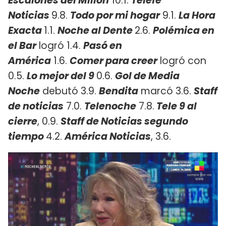
Escalones del Millón
10.1.
Telefe
Noticias
9.8.
Todo por mi hogar
9.1.
La Hora
Exacta
1.1.
Noche al Dente
2.6.
Polémica en
el Bar
logró 1.4.
Pasó en
América
1.6.
Comer para creer
logró con
0.5.
Lo mejor del 9
0.6.
Gol de Media
Noche
debutó 3.9.
Bendita
marcó 3.6.
Staff
de noticias
7.0.
Telenoche
7.8.
Tele 9 al
cierre
, 0.9.
Staff de Noticias segundo
tiempo
4.2.
América Noticias
, 3.6.