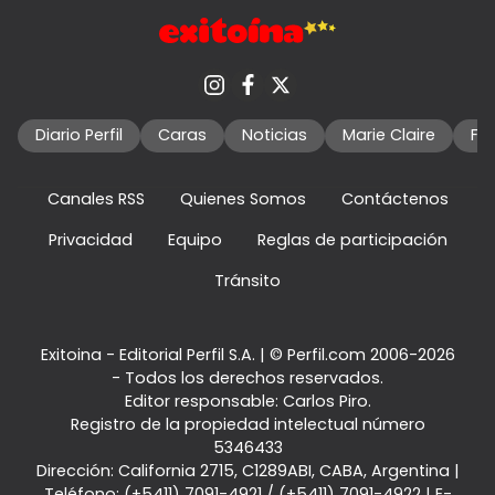
Diario Perfil
Caras
Noticias
Marie Claire
Fo
Canales RSS
Quienes Somos
Contáctenos
Privacidad
Equipo
Reglas de participación
Tránsito
Exitoina - Editorial Perfil S.A.
| © Perfil.com 2006-2026
- Todos los derechos reservados.
Editor responsable: Carlos Piro.
Registro de la propiedad intelectual número
5346433
Dirección:
California 2715
,
C1289ABI
,
CABA, Argentina
|
Teléfono:
(+5411) 7091-4921
/
(+5411) 7091-4922
| E-