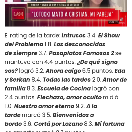
El rating de la tarde:
Intrusos
3.4.
El Show
del Problema
1.8.
Los desconocidos
de
siempre
3.7.
Pasaplatos Famosos 2
se
mantuvo con
4.4 puntos.
¿De qué signo
sos?
logró 3.2.
Ahora caigo
6.5 puntos.
Eda
y Serkan
8.4.
Todas las tardes
2.0.
Amor de
familia
8.3.
Escuela de Cocina
logró con
2.4 puntos.
Flechazo, amor oculto
midió
1.0.
Nuestro amor eterno
9.2.
A la
tarde
marcó 3.5.
Bienvenidos a
bordo
3.6.
Cortá por Lozano
8.3.
Mi fortuna