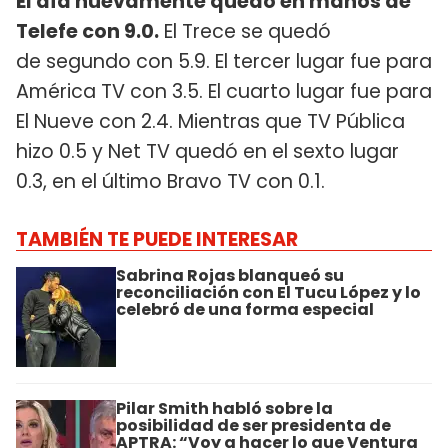
El día nuevamente quedó en manos de
Telefe con 9.0.
El Trece se quedó
de segundo con 5.9. El tercer lugar fue para
América TV con 3.5. El cuarto lugar fue para
El Nueve con 2.4. Mientras que TV Pública
hizo 0.5 y Net TV quedó en el sexto lugar
0.3, en el último Bravo TV con 0.1.
TAMBIÉN TE PUEDE INTERESAR
Sabrina Rojas blanqueó su
reconciliación con El Tucu López y lo
celebró de una forma especial
Pilar Smith habló sobre la
posibilidad de ser presidenta de
APTRA: “Voy a hacer lo que Ventura