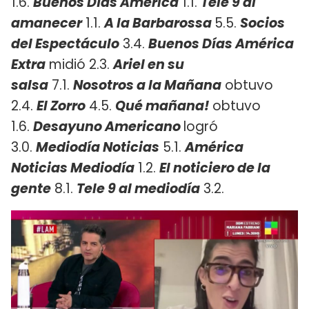
1.6.
Buenos Días América
1.1.
Tele 9 al
amanecer
1.1.
A la Barbarossa
5.5.
Socios
del Espectáculo
3.4.
Buenos Días América
Extra
midió 2.3.
Ariel en su
salsa
7.1.
Nosotros a la Mañana
obtuvo
2.4.
El Zorro
4.5.
Qué mañana!
obtuvo
1.6.
Desayuno Americano
logró
3.0.
Mediodía Noticias
5.1.
América
Noticias Mediodía
1.2.
El noticiero de la
gente
8.1.
Tele 9 al mediodía
3.2.