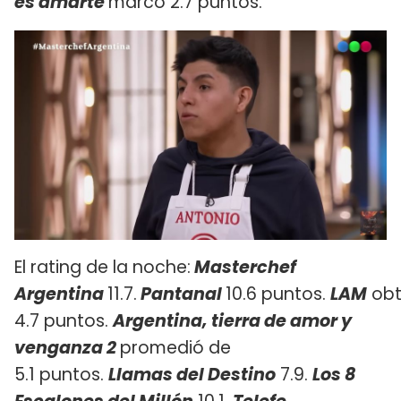
es amarte
marcó 2.7 puntos.
El rating de la noche:
Masterchef
Argentina
11.7.
Pantanal
10.6 puntos.
LAM
obt
4.7 puntos.
Argentina, tierra de amor y
venganza 2
promedió de
5.1 puntos.
Llamas del Destino
7.9.
Los 8