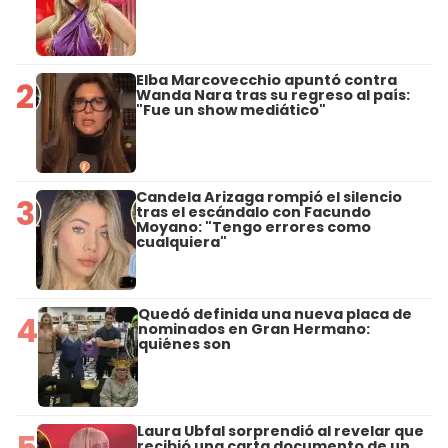
Elba Marcovecchio apuntó contra
2
Wanda Nara tras su regreso al país:
"Fue un show mediático"
Candela Arizaga rompió el silencio
3
tras el escándalo con Facundo
Moyano: "Tengo errores como
cualquiera"
Quedó definida una nueva placa de
4
nominados en Gran Hermano:
quiénes son
Laura Ubfal sorprendió al revelar que
5
recibió una carta documento de un