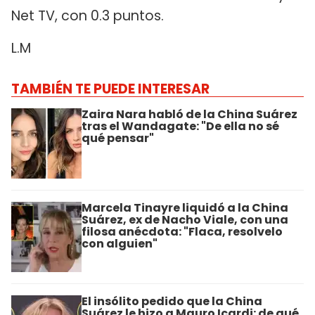
Net TV, con 0.3 puntos.
L.M
TAMBIÉN TE PUEDE INTERESAR
Zaira Nara habló de la China Suárez
tras el Wandagate: "De ella no sé
qué pensar"
Marcela Tinayre liquidó a la China
Suárez, ex de Nacho Viale, con una
filosa anécdota: "Flaca, resolvelo
con alguien"
El insólito pedido que la China
Suárez le hizo a Mauro Icardi: de qué