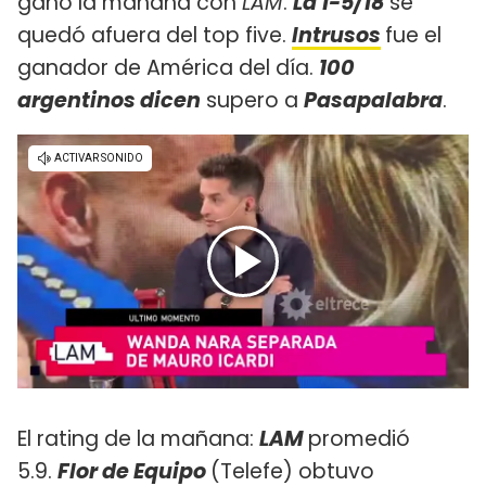
ganó la mañana con
LAM
.
La 1-5/18
se
quedó afuera del top five.
Intrusos
fue el
ganador de América del día.
100
argentinos dicen
supero a
Pasapalabra
.
El rating de la mañana:
LAM
promedió
5.9.
Flor de Equipo
(Telefe) obtuvo