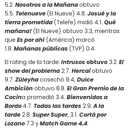
5.2.
Nosotros a la Mañana
obtuvo
5.5.
Telenueve
(El Nueve) 4.8.
Josué y la
tierra prometida
(Telefe) midió 4.1.
Qué
mañana!
(El Nueve) obtuvo 3.3, mientras
que
Es por ahí
(América) marcó
1.8.
Mañanas públicas
(TVP) 0.4.
El rating de la tarde:
Intrusos
obtuvo
3.2.
El
show del problema
2.7.
Hercai
obtuvo
9.7.
Züleyha
cosechó 9.4,
Dulce
Ambición
obtuvo 8.8.
El Gran Premio de la
Cocin
a promedió 3.4.
Bienvenidos a
Bordo
4.7.
Todas las tardes
2.9.
A la
tarde
2.8.
Super Super
, 3.1.
Cortá por
Lozano
7.3 y
Match Game 4.4
.