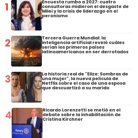
Encuesta rumbo a 2027: cuatro
1
consultoras midieron el desgaste de
Milei y la crisis de liderazgo en el
peronismo
Tercera Guerra Mundial: la
2
inteligencia artificial reveló cuáles
serían los primeros países
latinoamericanos en ser derrotados
La historia real de "Elize: Sombras de
3
una mujer", la nueva película de
Netflix sobre el caso de una esposa
que descuartizó a su marido
Ricardo Lorenzetti se metió en el
4
debate sobre la inhabilitación de
Cristina Kirchner