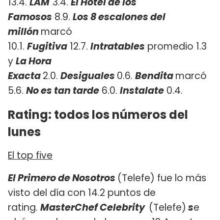
13.4.
LAM
3.4.
El Hotel de los
Famosos
8.9.
Los 8 escalones del
millón
marcó
10.1.
Fugitiva
12.7.
Intratables
promedio 1.3
y ​
La Hora
Exacta
2.0.
Desiguales
0.6.
Bendita
marcó
5.6.
No es tan tarde
6.0.
Instalate
0.4.
Rating: todos los números del
lunes
El top five
El Primero de Nosotros
(Telefe) fue lo más
visto del día con 14.2 puntos de
rating.
MasterChef Celebrity
(Telefe)
s
e