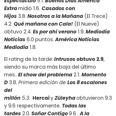
Espectáculo
5.1.
Buenos Días América
Extra
midió 1.6.
Casados con
Hijos
3.8.
Nosotros a la Mañana
(El Trece)
4.2.
Qué mañana con Cala!
(El Nueve)
obtuvo 2.4.
Es por ahí verano
1.9.
Mediodía
Noticias
6.0 puntos.
América Noticias
Mediodía
1.8.
El rating de la tarde:
Intrusos
obtuvo 2.9
,
siendo su marca más baja del último
mes..
El show del problema
2.1.
Momento
D
3.8.
Primera edición de
Los 8 escalones
del
millón
5.3.
Hercai
y
Züleyha
obtuvieron 9.3
y 9.6 respectivamente.
Todas las
tardes
2.0.
Soñar Contigo
9.6 .
A la