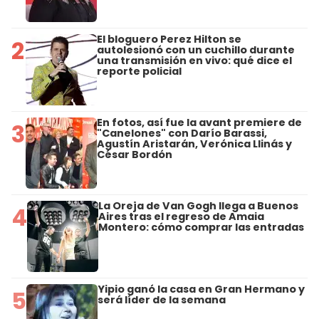
El bloguero Perez Hilton se
2
autolesionó con un cuchillo durante
una transmisión en vivo: qué dice el
reporte policial
En fotos, así fue la avant premiere de
3
"Canelones" con Darío Barassi,
Agustín Aristarán, Verónica Llinás y
César Bordón
La Oreja de Van Gogh llega a Buenos
4
Aires tras el regreso de Amaia
Montero: cómo comprar las entradas
Yipio ganó la casa en Gran Hermano y
5
será líder de la semana