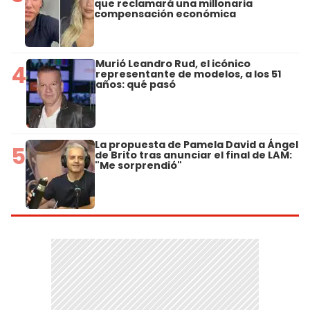
que reclamará una millonaria
compensación económica
Murió Leandro Rud, el icónico
4
representante de modelos, a los 51
años: qué pasó
La propuesta de Pamela David a Ángel
5
de Brito tras anunciar el final de LAM:
"Me sorprendió"