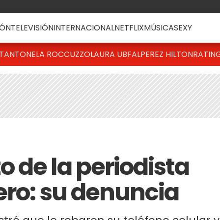
ÓN
TELEVISIÓN
INTERNACIONAL
NETFLIX
MÚSICA
SEXY
T
ANTONELA ROCCUZZO
LAURA UBFAL
PEREZ HILTON
RATIN
 de la periodista
ero: su denuncia