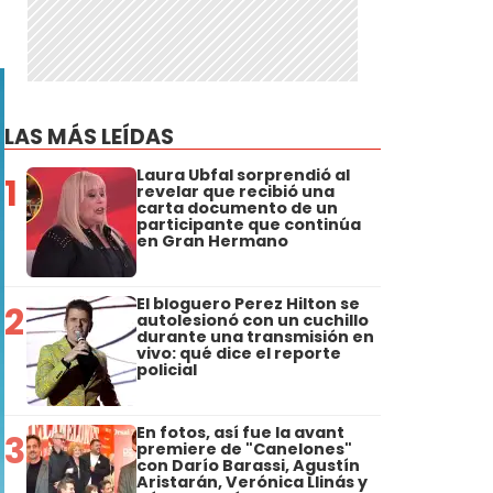
LAS MÁS LEÍDAS
Laura Ubfal sorprendió al
1
revelar que recibió una
carta documento de un
participante que continúa
en Gran Hermano
El bloguero Perez Hilton se
2
autolesionó con un cuchillo
durante una transmisión en
vivo: qué dice el reporte
policial
En fotos, así fue la avant
3
premiere de "Canelones"
con Darío Barassi, Agustín
Aristarán, Verónica Llinás y