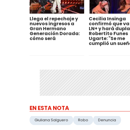
Llega el repechaje y
Cecilia Insinga
nuevos ingresos a
confirmó que va
Gran Hermano
LN+ y hará dupla
Generación Dorada:
Robertito Funes
cómo será
Ugarte: "Se me
cumplió un sueñ
EN ESTA NOTA
Giuliana Salguero
Robo
Denuncia