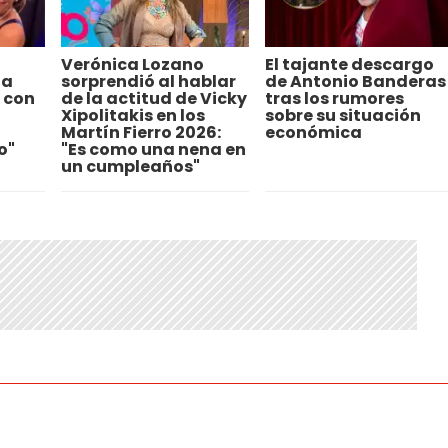
Verónica Lozano
El tajante descargo
 a
sorprendió al hablar
de Antonio Banderas
 con
de la actitud de Vicky
tras los rumores
Xipolitakis en los
sobre su situación
Martín Fierro 2026:
económica
o"
"Es como una nena en
un cumpleaños"