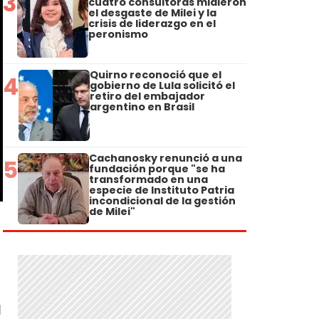
3
cuatro consultoras midieron
el desgaste de Milei y la
crisis de liderazgo en el
peronismo
Quirno reconoció que el
4
gobierno de Lula solicitó el
retiro del embajador
argentino en Brasil
Cachanosky renunció a una
5
fundación porque "se ha
transformado en una
especie de Instituto Patria
incondicional de la gestión
de Milei"
d