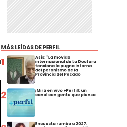
MÁS LEÍDAS DE PERFIL
Asís: "La movida
1
l
internacional de La Doctora
tensiona la pugna interna
del peronismo de la
Provincia del Pecado"
¡Mirá en vivo +Perfil!: un
2
canal con gente que piensa
Encuesta rumbo a 2027: