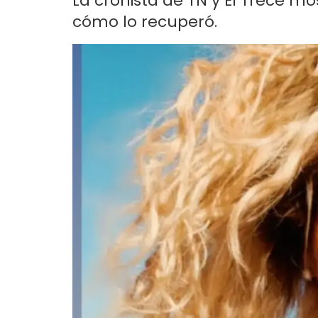
La cronista de TN y El Trece mo
cómo lo recuperó.