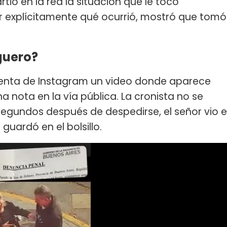
tió en la red la situación que le tocó
tar explícitamente qué ocurrió, mostró que tomó
guero?
uenta de Instagram un video donde aparece
a nota en la vía pública. La cronista no se
 segundos después de despedirse, el señor vio e
o guardó en el bolsillo.