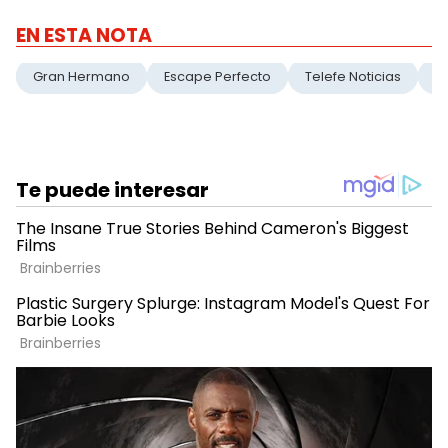
EN ESTA NOTA
Gran Hermano
Escape Perfecto
Telefe Noticias
El