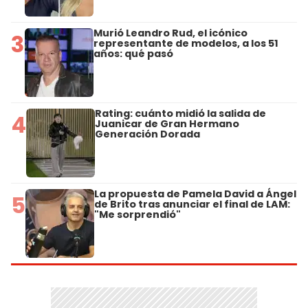
Murió Leandro Rud, el icónico
3
representante de modelos, a los 51
años: qué pasó
Rating: cuánto midió la salida de
4
Juanicar de Gran Hermano
Generación Dorada
La propuesta de Pamela David a Ángel
5
de Brito tras anunciar el final de LAM:
"Me sorprendió"