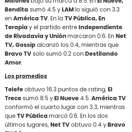
Millones
bajó su marca a 8.5. En
El Nueve,
Bendita
sumó 4.5 y
LAM
lo siguió con 3.3
en
América TV
. En la
TV Pública, En
Terapia
y el partido entre
Independiente
de Rivadavia y Unión
marcaron 0.6. En
Net
TV, Gossip
alcanzó los 0.4, mientras que
Bravo TV
solo sumó 0.2 con
Destilando
Amor
.
Los promedios
Telefe
obtuvo 16.3 puntos de rating,
El
Trece
sumó 8.5 y
El Nueve
4.5.
América TV
conformó el cuarto lugar con 3.3, mientras
que
TV Pública
marcó 0.6. En los dos
últimos lugares,
Net TV
obtuvo 0.4 y
Bravo