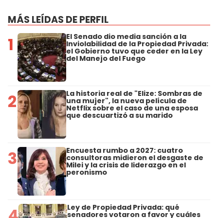
MÁS LEÍDAS DE PERFIL
El Senado dio media sanción a la
1
Inviolabilidad de la Propiedad Privada:
el Gobierno tuvo que ceder en la Ley
del Manejo del Fuego
La historia real de "Elize: Sombras de
2
una mujer", la nueva película de
Netflix sobre el caso de una esposa
que descuartizó a su marido
Encuesta rumbo a 2027: cuatro
3
consultoras midieron el desgaste de
Milei y la crisis de liderazgo en el
peronismo
Ley de Propiedad Privada: qué
4
senadores votaron a favor y cuáles