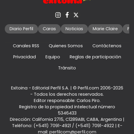
Diario Perfil
Caras
Noticias
Marie Claire
Fo
Canales RSS
Quienes Somos
Contáctenos
Privacidad
Equipo
Reglas de participación
Tránsito
Exitoina - Editorial Perfil S.A.
| © Perfil.com 2006-2026
- Todos los derechos reservados.
Editor responsable: Carlos Piro.
Registro de la propiedad intelectual número
5346433
Dirección:
California 2715
,
C1289ABI
,
CABA, Argentina
|
Teléfono:
(+5411) 7091-4921
/
(+5411) 7091-4922
| E-
mail:
perfilcom@perfil.com