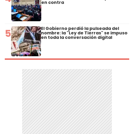
en contra
El Gobierno perdió la pulseada del
5
nombre: la "Ley de Tierras" se impuso
en toda la conversación digital