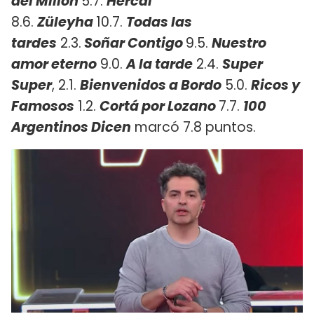
del Millón
5.7.
Hercai
8.6.
Züleyha
10.7.
Todas las
tardes
2.3.
Soñar Contigo
9.5.
Nuestro
amor eterno
9.0.
A la tarde
2.4.
Super
Super
, 2.1.
Bienvenidos a Bordo
5.0.
Ricos y
Famosos
1.2.
Cortá por Lozano
7.7.
100
Argentinos Dicen
marcó 7.8 puntos.