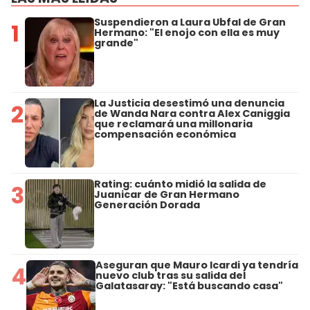
Suspendieron a Laura Ubfal de Gran
1
Hermano: "El enojo con ella es muy
grande"
La Justicia desestimó una denuncia
2
de Wanda Nara contra Alex Caniggia
que reclamará una millonaria
compensación económica
Rating: cuánto midió la salida de
3
Juanicar de Gran Hermano
Generación Dorada
Aseguran que Mauro Icardi ya tendría
4
nuevo club tras su salida del
Galatasaray: "Está buscando casa"