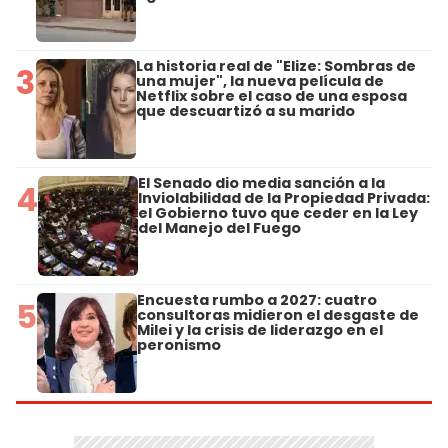
La historia real de "Elize: Sombras de
3
una mujer", la nueva película de
Netflix sobre el caso de una esposa
que descuartizó a su marido
El Senado dio media sanción a la
4
Inviolabilidad de la Propiedad Privada:
el Gobierno tuvo que ceder en la Ley
del Manejo del Fuego
Encuesta rumbo a 2027: cuatro
5
consultoras midieron el desgaste de
Milei y la crisis de liderazgo en el
peronismo