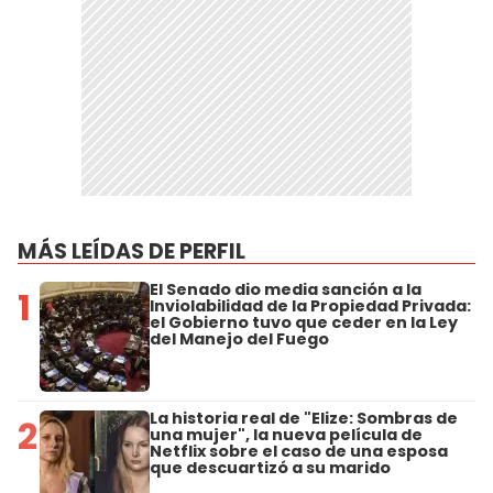
MÁS LEÍDAS DE PERFIL
El Senado dio media sanción a la
1
Inviolabilidad de la Propiedad Privada:
el Gobierno tuvo que ceder en la Ley
del Manejo del Fuego
La historia real de "Elize: Sombras de
2
una mujer", la nueva película de
Netflix sobre el caso de una esposa
que descuartizó a su marido