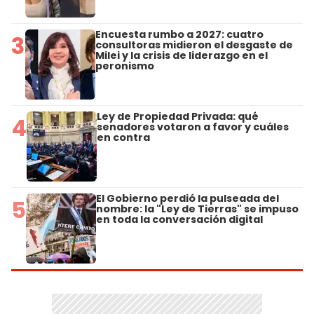
Encuesta rumbo a 2027: cuatro
3
consultoras midieron el desgaste de
Milei y la crisis de liderazgo en el
peronismo
Ley de Propiedad Privada: qué
4
senadores votaron a favor y cuáles
en contra
El Gobierno perdió la pulseada del
5
nombre: la "Ley de Tierras" se impuso
en toda la conversación digital