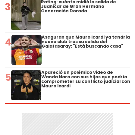
Rating: cuánto midió la salida de
3
Juanicar de Gran Hermano
Generación Dorada
Aseguran que Mauro Icardi ya tendría
4
nuevo club tras su salida del
Galatasaray: "Está buscando casa"
Apareció un polémico video de
5
Wanda Nara con sus hijas que podría
comprometer su conflicto judicial con
Mauro Icardi