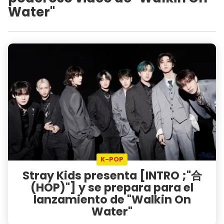
Water"
K-POP
Stray Kids presenta [INTRO ;"合
(HOP)"] y se prepara para el
lanzamiento de "Walkin On
Water"