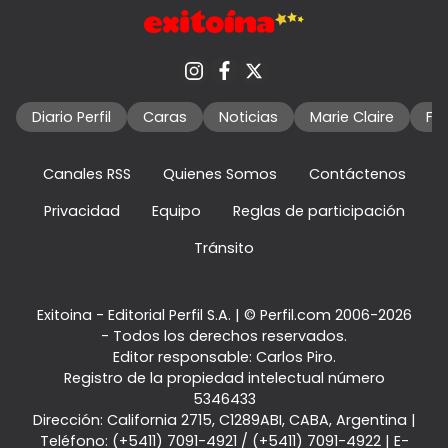
Diario Perfil
Caras
Noticias
Marie Claire
Fo
Canales RSS
Quienes Somos
Contáctenos
Privacidad
Equipo
Reglas de participación
Tránsito
Exitoina - Editorial Perfil S.A.
| © Perfil.com 2006-2026
- Todos los derechos reservados.
Editor responsable: Carlos Piro.
Registro de la propiedad intelectual número
5346433
Dirección:
California 2715
,
C1289ABI
,
CABA, Argentina
|
Teléfono:
(+5411) 7091-4921
/
(+5411) 7091-4922
| E-