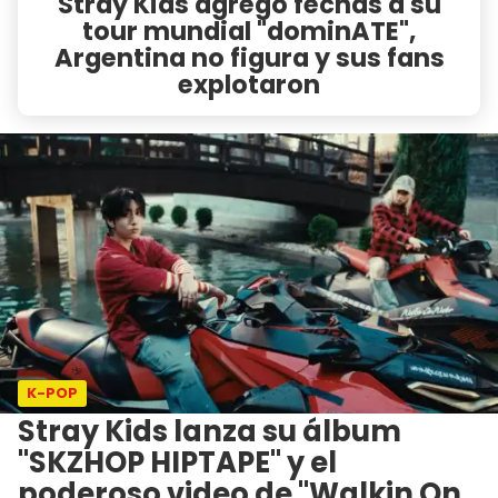
Stray Kids agregó fechas a su
tour mundial "dominATE",
Argentina no figura y sus fans
explotaron
K-POP
Stray Kids lanza su álbum
"SKZHOP HIPTAPE" y el
poderoso video de "Walkin On