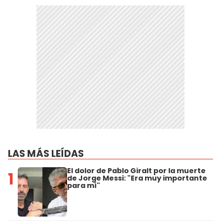
LAS MÁS LEÍDAS
El dolor de Pablo Giralt por la muerte
1
de Jorge Messi: "Era muy importante
para mí"