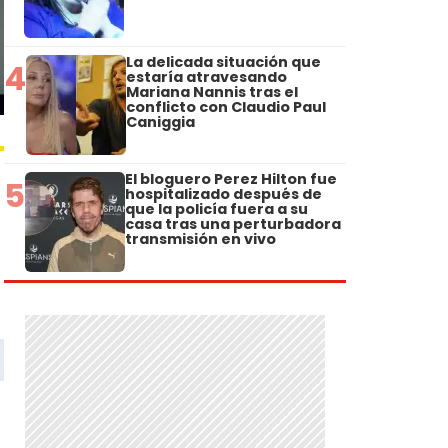
La delicada situación que
4
estaría atravesando
Mariana Nannis tras el
conflicto con Claudio Paul
Caniggia
El bloguero Perez Hilton fue
5
hospitalizado después de
que la policía fuera a su
casa tras una perturbadora
transmisión en vivo