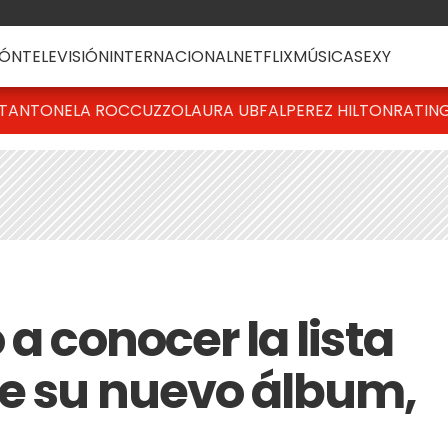
ÓN
TELEVISIÓN
INTERNACIONAL
NETFLIX
MÚSICA
SEXY
T
ANTONELA ROCCUZZO
LAURA UBFAL
PEREZ HILTON
RATIN
 a conocer la lista
e su nuevo álbum,