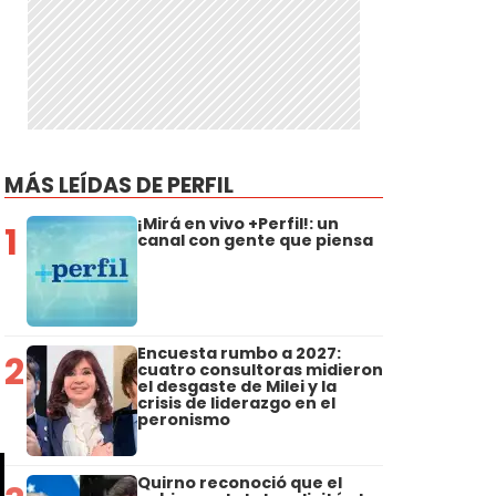
MÁS LEÍDAS DE PERFIL
¡Mirá en vivo +Perfil!: un
1
canal con gente que piensa
Encuesta rumbo a 2027:
2
cuatro consultoras midieron
el desgaste de Milei y la
crisis de liderazgo en el
peronismo
Quirno reconoció que el