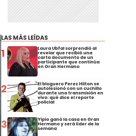
LAS MÁS LEÍDAS
Laura Ubfal sorprendió al
1
revelar que recibió una
carta documento de un
participante que continúa
en Gran Hermano
El bloguero Perez Hilton se
2
autolesionó con un cuchillo
durante una transmisión en
vivo: qué dice el reporte
policial
Yipio ganó la casa en Gran
3
Hermano y será líder de la
semana