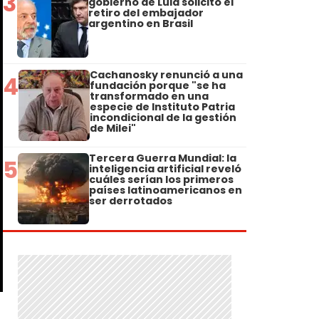
3
gobierno de Lula solicitó el
retiro del embajador
argentino en Brasil
Cachanosky renunció a una
4
fundación porque "se ha
transformado en una
especie de Instituto Patria
incondicional de la gestión
de Milei"
Tercera Guerra Mundial: la
5
inteligencia artificial reveló
cuáles serían los primeros
países latinoamericanos en
ser derrotados