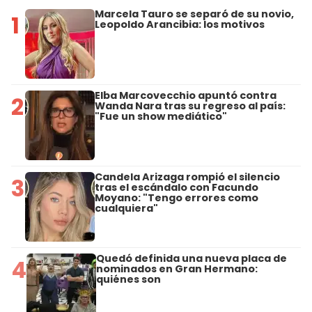
Marcela Tauro se separó de su novio,
1
Leopoldo Arancibia: los motivos
Elba Marcovecchio apuntó contra
2
Wanda Nara tras su regreso al país:
"Fue un show mediático"
Candela Arizaga rompió el silencio
3
tras el escándalo con Facundo
Moyano: "Tengo errores como
cualquiera"
Quedó definida una nueva placa de
4
nominados en Gran Hermano:
quiénes son