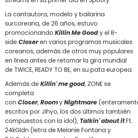
streams en su primer día en Spotify
La cantautora, modelo y bailarina
surcoreana, de 26 años, estuvo
promocionando
Killin Me Good
y el B-
side
Closer
en varios programas musicales
coreanos, además de otros muy populares
en línea antes de retomar la gira mundial
de TWICE, READY TO BE, en su pata europea.
Además de
Killin' me good
, ZONE se
completa
con
Closer
,
Room
y
Nightmare
(enterament
escritos por Jihyo, los dos últimos también
compuestos con la idol),
Talkin' about it
Ft.
24kGldn (letra de Melanie Fontana y