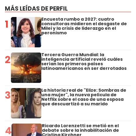
MÁS LEÍDAS DE PERFIL
Encuesta rumbo a 2027: cuatro
1
consultoras midieron el desgaste de
Milei y la crisis de liderazgo en el
peronismo
Tercera Guerra Mundial: la
2
inteligencia artificial reveló cuáles
serían los primeros países
latinoamericanos en ser derrotados
La historia real de "Elize: Sombras de
3
una mujer", la nueva película de
Netflix sobre el caso de una esposa
que descuartizó a su marido
Ricardo Lorenzetti se metió en el
4
debate sobre la inhabilitación de
Cristina Kirchner