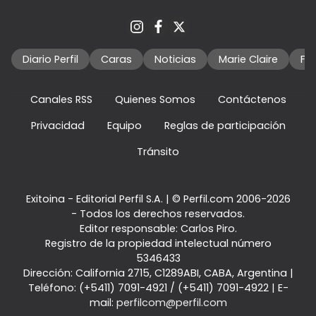
Diario Perfil
Caras
Noticias
Marie Claire
Fo
Canales RSS
Quienes Somos
Contáctenos
Privacidad
Equipo
Reglas de participación
Tránsito
Exitoina - Editorial Perfil S.A.
| © Perfil.com 2006-2026
- Todos los derechos reservados.
Editor responsable: Carlos Piro.
Registro de la propiedad intelectual número
5346433
Dirección:
California 2715
,
C1289ABI
,
CABA, Argentina
|
Teléfono:
(+5411) 7091-4921
/
(+5411) 7091-4922
| E-
mail:
perfilcom@perfil.com