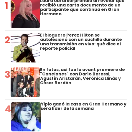
Laura Ubfal sorprendió al revelar que
1
recibió una carta documento de un
participante que continúa en Gran
Hermano
El bloguero Perez Hilton se
2
autolesionó con un cuchillo durante
una transmisión en vivo: qué dice el
reporte policial
En fotos, así fue la avant premiere de
3
"Canelones" con Darío Barassi,
Agustín Aristarán, Verónica Llinás y
César Bordón
Yipio ganó la casa en Gran Hermano y
4
será líder de la semana