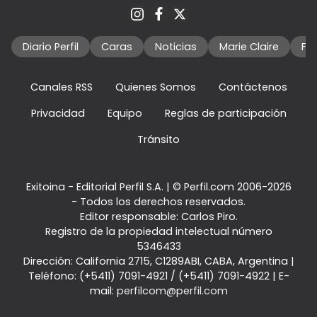
Diario Perfil
Caras
Noticias
Marie Claire
Fo
Canales RSS
Quienes Somos
Contáctenos
Privacidad
Equipo
Reglas de participación
Tránsito
Exitoina - Editorial Perfil S.A.
| © Perfil.com 2006-2026
- Todos los derechos reservados.
Editor responsable: Carlos Piro.
Registro de la propiedad intelectual número
5346433
Dirección:
California 2715
,
C1289ABI
,
CABA, Argentina
|
Teléfono:
(+5411) 7091-4921
/
(+5411) 7091-4922
| E-
mail:
perfilcom@perfil.com