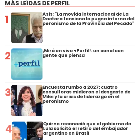
MÁS LEÍDAS DE PERFIL
Asís: "La movida internacional de La
1
Doctora tensiona la pugna interna del
peronismo de la Provincia del Pecado"
¡Mirá en vivo +Perfil!: un canal con
2
gente que piensa
Encuesta rumbo a 2027: cuatro
3
consultoras midieron el desgaste de
Milei y la crisis de liderazgo en el
peronismo
Quirno reconoció que el gobierno de
4
Lula solicitó el retiro del embajador
argentino en Brasil