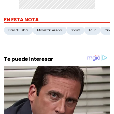
EN ESTA NOTA
David Bisbal
Movistar Arena
Show
Tour
Gira