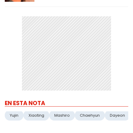
EN ESTA NOTA
Yujin
Xiaoting
Mashiro
Chaehyun
Dayeon