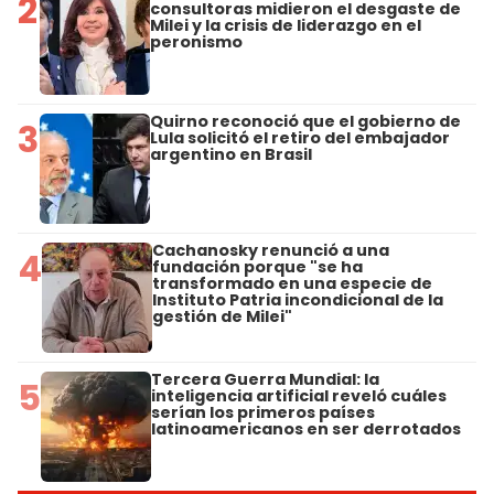
2
consultoras midieron el desgaste de
Milei y la crisis de liderazgo en el
peronismo
Quirno reconoció que el gobierno de
3
Lula solicitó el retiro del embajador
argentino en Brasil
Cachanosky renunció a una
4
fundación porque "se ha
transformado en una especie de
Instituto Patria incondicional de la
gestión de Milei"
Tercera Guerra Mundial: la
5
inteligencia artificial reveló cuáles
serían los primeros países
latinoamericanos en ser derrotados