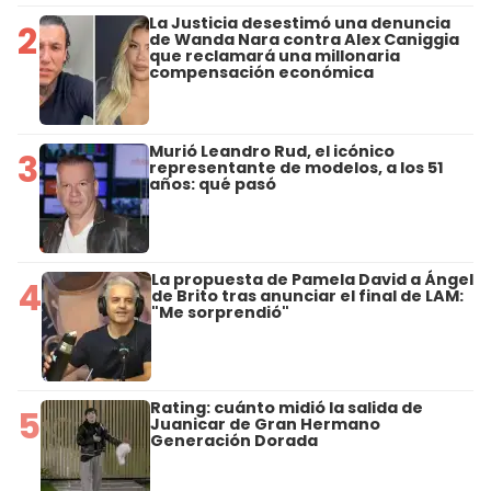
La Justicia desestimó una denuncia
2
de Wanda Nara contra Alex Caniggia
que reclamará una millonaria
compensación económica
Murió Leandro Rud, el icónico
3
representante de modelos, a los 51
años: qué pasó
La propuesta de Pamela David a Ángel
4
de Brito tras anunciar el final de LAM:
"Me sorprendió"
Rating: cuánto midió la salida de
5
Juanicar de Gran Hermano
Generación Dorada