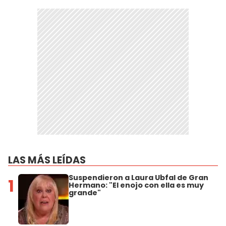
LAS MÁS LEÍDAS
Suspendieron a Laura Ubfal de Gran
1
Hermano: "El enojo con ella es muy
grande"