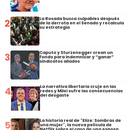
La Rosada busca culpables después
2
de la derrota en el Senado y recalcula
su estrategia
Caputo y Sturzenegger crean un
3
fondo para indemnizar y “ganar”
sindicatos aliados
La narrativa libertaria cruje en las
4
redes y Milei sufre las consecuencias
del desgaste
La historia real de "Elize: Sombras de
5
una mujer", la nueva película de
Netflix sobre el caso de una esposa