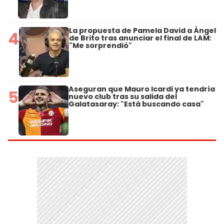
La propuesta de Pamela David a Ángel
4
de Brito tras anunciar el final de LAM:
"Me sorprendió"
Aseguran que Mauro Icardi ya tendría
5
nuevo club tras su salida del
Galatasaray: "Está buscando casa"