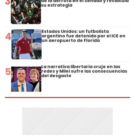
3
de la derrota en el Senado y recalcula
su estrategia
Estados Unidos: un futbolista
4
argentino fue detenido por el ICE en
un aeropuerto de Florida
La narrativa libertaria cruje en las
5
redes y Milei sufre las consecuencias
del desgaste