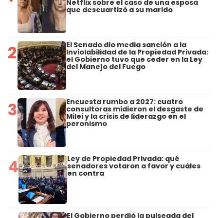
Netflix sobre el caso de una esposa
que descuartizó a su marido
El Senado dio media sanción a la
2
Inviolabilidad de la Propiedad Privada:
el Gobierno tuvo que ceder en la Ley
del Manejo del Fuego
Encuesta rumbo a 2027: cuatro
3
consultoras midieron el desgaste de
Milei y la crisis de liderazgo en el
peronismo
Ley de Propiedad Privada: qué
4
senadores votaron a favor y cuáles
en contra
El Gobierno perdió la pulseada del