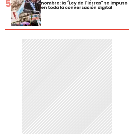
5
nombre: la "Ley de Tierras" se impuso
en toda la conversación digital