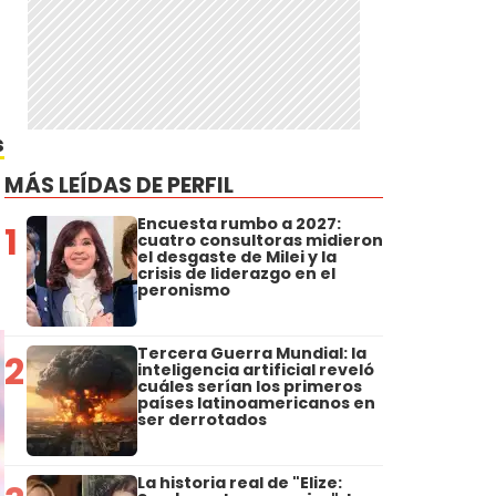
s
MÁS LEÍDAS DE PERFIL
Encuesta rumbo a 2027:
1
cuatro consultoras midieron
el desgaste de Milei y la
crisis de liderazgo en el
peronismo
Tercera Guerra Mundial: la
2
inteligencia artificial reveló
cuáles serían los primeros
países latinoamericanos en
ser derrotados
La historia real de "Elize: