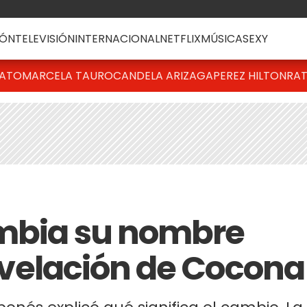
ÓN
TELEVISIÓN
INTERNACIONAL
NETFLIX
MÚSICA
SEXY
BATO
MARCELA TAURO
CANDELA ARIZAGA
PEREZ HILTON
RAT
ambia su nombre
 revelación de Cocona