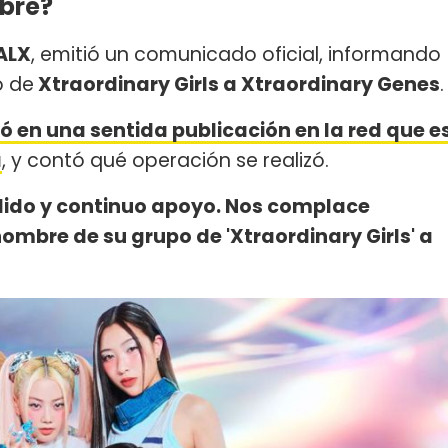
bre?
ALX
, emitió un comunicado oficial, informando
o de
Xtraordinary Girls a Xtraordinary Genes
.
 en una sentida publicación en la red que e
a
, y contó qué operación se realizó.
álido y continuo apoyo. Nos complace
mbre de su grupo de 'Xtraordinary Girls' a