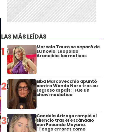
LAS MÁS LEÍDAS
Marcela Tauro se separó de
1
su novio, Leopoldo
Arancibia: los motivos
Elba Marcovecchio apuntó
2
contra Wanda Nara tras su
regreso al país: "Fue un
show mediático"
Candela Arizaga rompió el
3
silencio tras el escándalo
con Facundo Moyano:
"Tengo errores como