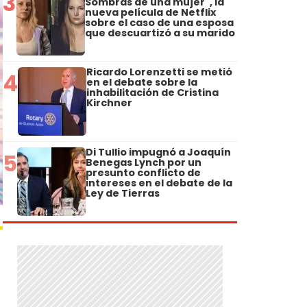
3
Sombras de una mujer", la
nueva película de Netflix
sobre el caso de una esposa
que descuartizó a su marido
Ricardo Lorenzetti se metió
4
en el debate sobre la
inhabilitación de Cristina
Kirchner
Di Tullio impugnó a Joaquín
5
Benegas Lynch por un
presunto conflicto de
intereses en el debate de la
Ley de Tierras