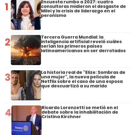
Encuesta rumbo a 2027: cuatro
1
consultoras midieron el desgaste de
Milei y la crisis de liderazgo en el
peronismo
Tercera Guerra Mundial: la
2
inteligencia artificial reveló cuáles
serían los primeros países
latinoamericanos en ser derrotados
La historia real de "Elize: Sombras de
3
una mujer", la nueva película de
Netflix sobre el caso de una esposa
que descuartizó a su marido
Ricardo Lorenzetti se metió en el
4
debate sobre la inhabilitación de
Cristina Kirchner