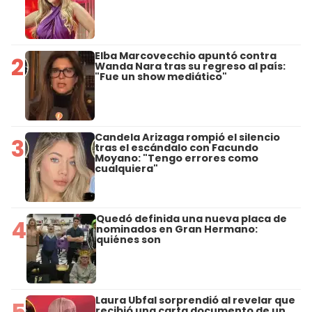
Elba Marcovecchio apuntó contra
2
Wanda Nara tras su regreso al país:
"Fue un show mediático"
Candela Arizaga rompió el silencio
3
tras el escándalo con Facundo
Moyano: "Tengo errores como
cualquiera"
Quedó definida una nueva placa de
4
nominados en Gran Hermano:
quiénes son
Laura Ubfal sorprendió al revelar que
5
recibió una carta documento de un