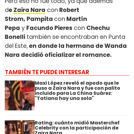
Pero eso no fue todo, ya que además
d
e
Zaira Nara
con
Robert
Strom, Pampita
con
Martín
Pepa
y
Facundo Pieres
con
Chechu
Bonelli
también se encontraban en Punta
del Este,
en donde la hermana de Wanda
Nara decidió oficializar el romance.
TAMBIÉN TE PUEDE INTERESAR
Maxi López reveló el apodo que le
puso a Zaira Nara y fue con palito
incluido para La China Suárez:
"Tatiana hay una sola"
Rating: cuánto midió Masterchef
Celebrity con la participación de
Zaira Nara