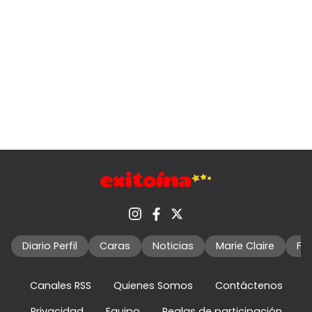
Diario Perfil
Caras
Noticias
Marie Claire
Fo
Canales RSS
Quienes Somos
Contáctenos
Privacidad
Equipo
Reglas de participación