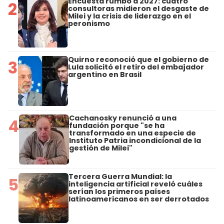
Encuesta rumbo a 2027: cuatro
2
consultoras midieron el desgaste de
Milei y la crisis de liderazgo en el
peronismo
Quirno reconoció que el gobierno de
3
Lula solicitó el retiro del embajador
argentino en Brasil
Cachanosky renunció a una
4
fundación porque "se ha
transformado en una especie de
Instituto Patria incondicional de la
gestión de Milei"
Tercera Guerra Mundial: la
5
inteligencia artificial reveló cuáles
serían los primeros países
latinoamericanos en ser derrotados