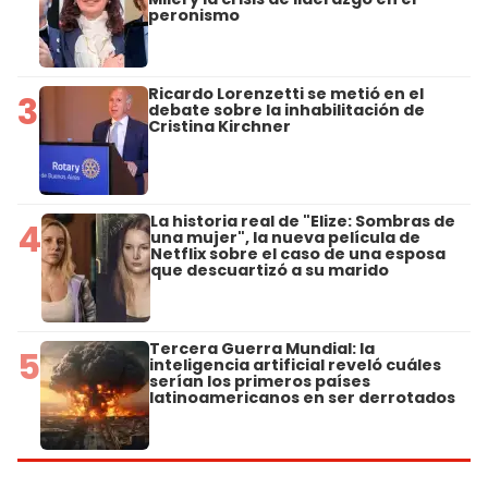
peronismo
Ricardo Lorenzetti se metió en el
3
debate sobre la inhabilitación de
Cristina Kirchner
La historia real de "Elize: Sombras de
4
una mujer", la nueva película de
Netflix sobre el caso de una esposa
que descuartizó a su marido
Tercera Guerra Mundial: la
5
inteligencia artificial reveló cuáles
serían los primeros países
latinoamericanos en ser derrotados