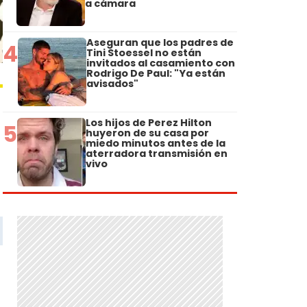
a cámara
Aseguran que los padres de
4
Tini Stoessel no están
invitados al casamiento con
Rodrigo De Paul: "Ya están
avisados"
Los hijos de Perez Hilton
5
huyeron de su casa por
miedo minutos antes de la
aterradora transmisión en
vivo