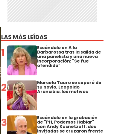
LAS MÁS LEÍDAS
Escándalo en A la
1
Barbarossa tras la salida de
una panelista y una nueva
incorporación: "Se fue
ofendida"
Marcela Tauro se separó de
2
su novio, Leopoldo
Arancibia: los motivos
Escándalo en la grabación
3
de "PH, Podemos Hablar"
con Andy Kusnetzoff: dos
invitadas se cruzaron frente