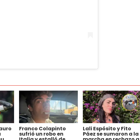
auro
Franco Colapinto
Lali Espósito y Fito
a
sufrió un robo en
Páez se sumaron a la
su
Italia y estalló de
marcha en rechazo a