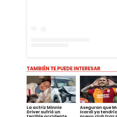
TAMBIÉN TE PUEDE INTERESAR
La actriz Minnie
Aseguran que M
Driver sufrió un
Icardi ya tendrí
terrible accidente
nuevo club tras 