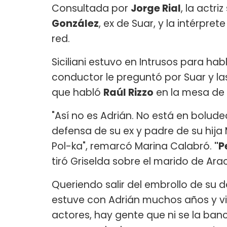
Consultada por
Jorge Rial
, la actriz
González
, ex de Suar, y la intérpre
red.
Siciliani estuvo en Intrusos para ha
conductor le preguntó por Suar y l
que habló
Raúl Rizzo
en la mesa de
"Así no es Adrián. No está en boludec
defensa de su ex y padre de su hija 
Pol-ka", remarcó Marina Calabró.
"P
tiró Griselda sobre el marido de Arac
Queriendo salir del embrollo de su de
estuve con Adrián muchos años y v
actores, hay gente que ni se la ban