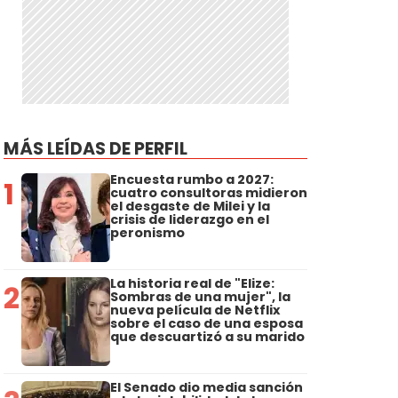
MÁS LEÍDAS DE PERFIL
Encuesta rumbo a 2027:
1
cuatro consultoras midieron
el desgaste de Milei y la
crisis de liderazgo en el
peronismo
La historia real de "Elize:
2
Sombras de una mujer", la
nueva película de Netflix
sobre el caso de una esposa
que descuartizó a su marido
El Senado dio media sanción