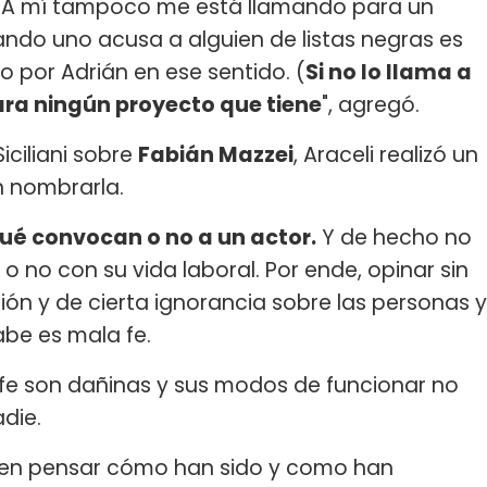
. A mí tampoco me está llamando para un
uando uno acusa a alguien de listas negras es
o por Adrián en ese sentido. (
Si no lo llama a
para ningún proyecto que tiene
", agregó.
iciliani sobre
Fabián Mazzei
, Araceli realizó un
n nombrarla.
qué convocan o no a un actor.
Y de hecho no
o no con su vida laboral. Por ende, opinar sin
ón y de cierta ignorancia sobre las personas y
abe es mala fe.
fe son dañinas y sus modos de funcionar no
die.
 en pensar cómo han sido y como han