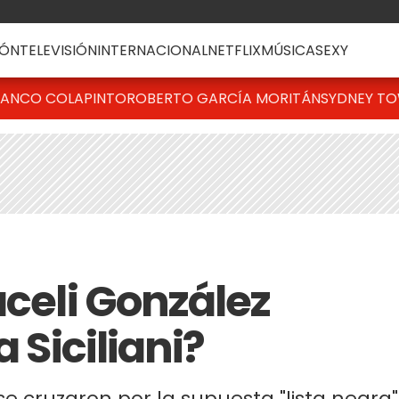
ÓN
TELEVISIÓN
INTERNACIONAL
NETFLIX
MÚSICA
SEXY
RANCO COLAPINTO
ROBERTO GARCÍA MORITÁN
SYDNEY T
aceli González
a Siciliani?
se cruzaron por la supuesta "lista negra"