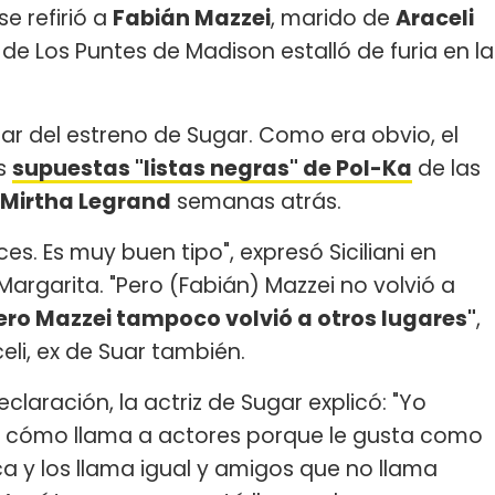
 se refirió a
Fabián Mazzei
, marido de
Araceli
te de Los Puntes de Madison estalló de furia en la
blar del estreno de Sugar. Como era obvio, el
as
supuestas "listas negras" de Pol-Ka
de las
Mirtha Legrand
semanas atrás.
es. Es muy buen tipo", expresó Siciliani en
Margarita. "Pero (Fabián) Mazzei no volvió a
ero Mazzei tampoco volvió a otros lugares"
,
eli, ex de Suar también.
claración, la actriz de Sugar explicó: "Yo
i cómo llama a actores porque le gusta como
ca y los llama igual y amigos que no llama