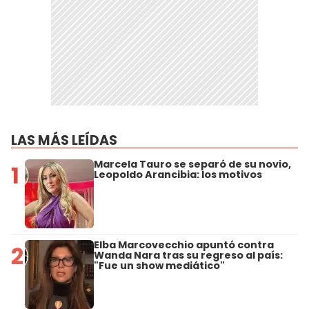
LAS MÁS LEÍDAS
Marcela Tauro se separó de su novio,
1
Leopoldo Arancibia: los motivos
Elba Marcovecchio apuntó contra
2
Wanda Nara tras su regreso al país:
"Fue un show mediático"