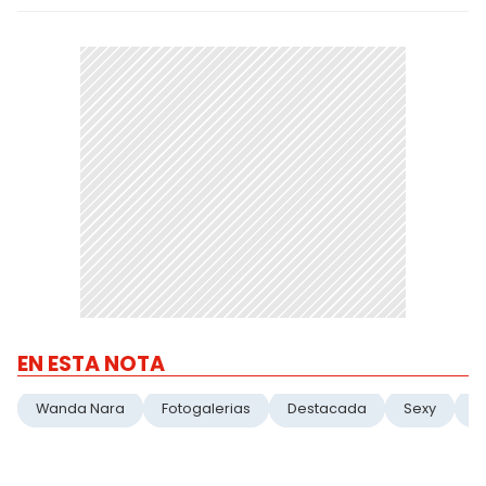
EN ESTA NOTA
Wanda Nara
Fotogalerias
Destacada
Sexy
H