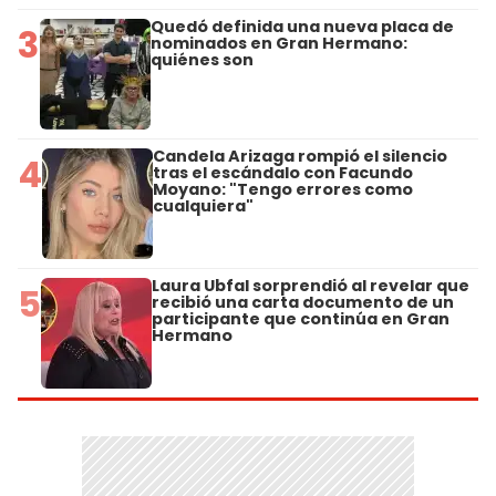
Quedó definida una nueva placa de
3
nominados en Gran Hermano:
quiénes son
Candela Arizaga rompió el silencio
4
tras el escándalo con Facundo
Moyano: "Tengo errores como
cualquiera"
Laura Ubfal sorprendió al revelar que
5
recibió una carta documento de un
participante que continúa en Gran
Hermano