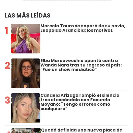
LAS MÁS LEÍDAS
Marcela Tauro se separó de su novio,
1
Leopoldo Arancibia: los motivos
Elba Marcovecchio apuntó contra
2
Wanda Nara tras su regreso al país:
"Fue un show mediático"
Candela Arizaga rompió el silencio
3
tras el escándalo con Facundo
Moyano: "Tengo errores como
cualquiera"
Quedó definida una nueva placa de