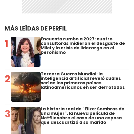
MÁS LEÍDAS DE PERFIL
Encuesta rumbo a 2027: cuatro
1
consultoras midieron el desgaste de
Milei y la crisis de liderazgo en el
peronismo
Tercera Guerra Mundial: la
2
inteligencia artificial reveló cuáles
serían los primeros países
latinoamericanos en ser derrotados
La historia real de "Elize: Sombras de
3
una mujer", la nueva película de
Netflix sobre el caso de una esposa
que descuartizó a su marido