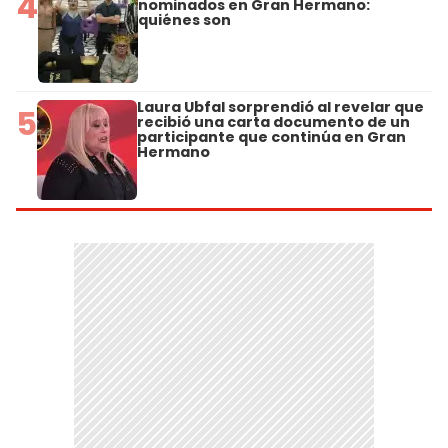
4
nominados en Gran Hermano:
quiénes son
Laura Ubfal sorprendió al revelar que
5
recibió una carta documento de un
participante que continúa en Gran
Hermano