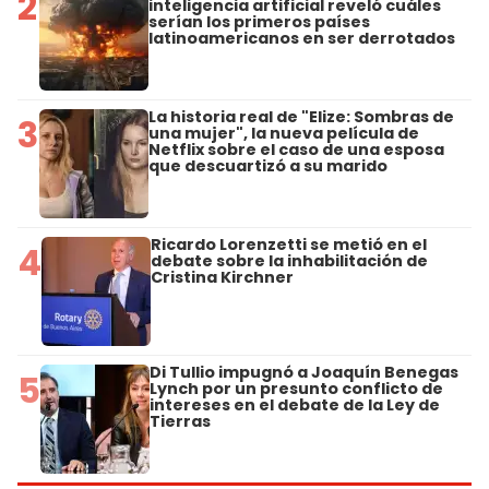
2
inteligencia artificial reveló cuáles
serían los primeros países
latinoamericanos en ser derrotados
La historia real de "Elize: Sombras de
3
una mujer", la nueva película de
Netflix sobre el caso de una esposa
que descuartizó a su marido
Ricardo Lorenzetti se metió en el
4
debate sobre la inhabilitación de
Cristina Kirchner
Di Tullio impugnó a Joaquín Benegas
5
Lynch por un presunto conflicto de
intereses en el debate de la Ley de
Tierras