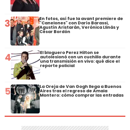
En fotos, así fue la avant premiere de
3
"Canelones" con Darío Barassi,
Agustín Aristarán, Verónica Llinás y
César Bordón
El bloguero Perez Hilton se
4
autolesionó con un cuchillo durante
una transmisión en vivo: qué dice el
reporte policial
La Oreja de Van Gogh llega a Buenos
5
Aires tras el regreso de Amaia
Montero: cómo comprar las entradas