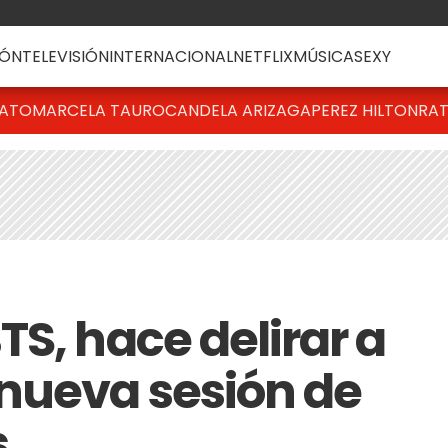
ÓN
TELEVISIÓN
INTERNACIONAL
NETFLIX
MÚSICA
SEXY
BATO
MARCELA TAURO
CANDELA ARIZAGA
PEREZ HILTON
RAT
S, hace delirar a
nueva sesión de
s