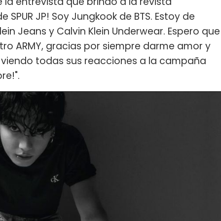
la entrevista que brindó a la revista
 de SPUR JP! Soy Jungkook de BTS. Estoy de
ein Jeans y Calvin Klein Underwear. Espero que
tro ARMY, gracias por siempre darme amor y
oy viendo todas sus reacciones a la campaña
re!".