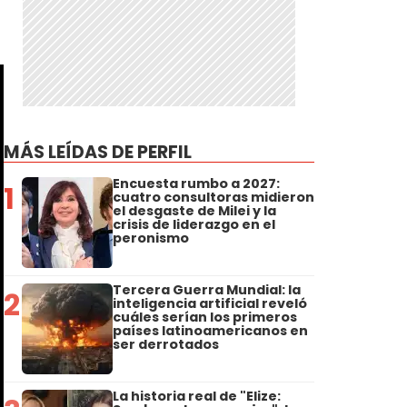
MÁS LEÍDAS DE PERFIL
Encuesta rumbo a 2027:
1
cuatro consultoras midieron
el desgaste de Milei y la
crisis de liderazgo en el
peronismo
Tercera Guerra Mundial: la
2
inteligencia artificial reveló
cuáles serían los primeros
países latinoamericanos en
ser derrotados
La historia real de "Elize: