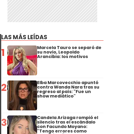
LAS MÁS LEÍDAS
Marcela Tauro se separó de
1
su novio, Leopoldo
Arancibia: los motivos
Elba Marcovecchio apuntó
2
contra Wanda Nara tras su
regreso al país: "Fue un
show mediático"
Candela Arizaga rompió el
3
silencio tras el escándalo
con Facundo Moyano:
"Tengo errores como