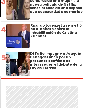
3
Sombras de una mujer", la
nueva película de Netflix
sobre el caso de una esposa
que descuartizó a su marido
Ricardo Lorenzetti se metió
4
en el debate sobre la
inhabilitación de Cristina
Kirchner
Di Tullio impugnó a Joaquín
5
Benegas Lynch por un
presunto conflicto de
intereses en el debate de la
Ley de Tierras