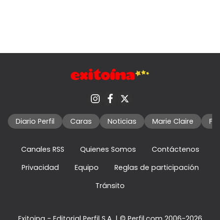
Diario Perfil
Caras
Noticias
Marie Claire
Fo
Canales RSS
Quienes Somos
Contáctenos
Privacidad
Equipo
Reglas de participación
Tránsito
Exitoina - Editorial Perfil S.A.
| © Perfil.com 2006-2026