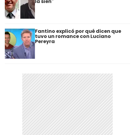
la sien"
Fantino explicó por qué dicen que
tuvo un romance con Luciano
Pereyra