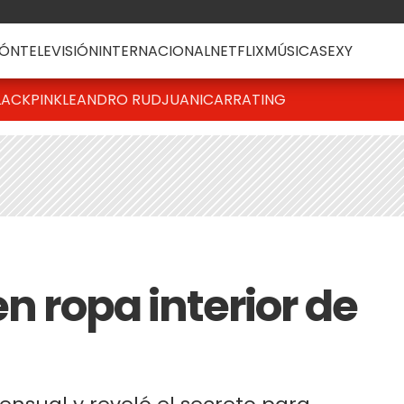
ÓN
TELEVISIÓN
INTERNACIONAL
NETFLIX
MÚSICA
SEXY
LACKPINK
LEANDRO RUD
JUANICAR
RATING
en ropa interior de