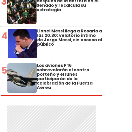
3
después de la derrota en el
Senado y recalcula su
estrategia
”
Lionel Messi llega a Rosario a
4
las 20.30: velatorio íntimo
de Jorge Messi, sin acceso al
público
Los aviones F 16
5
sobrevolarán el centro
porteño y el lunes
participarán de la
celebración de la Fuerza
Aérea