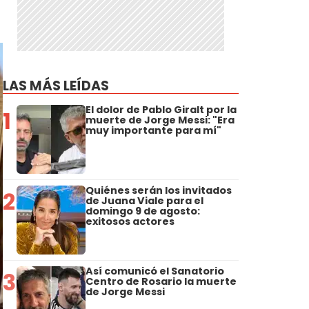
LAS MÁS LEÍDAS
El dolor de Pablo Giralt por la
1
muerte de Jorge Messi: "Era
muy importante para mí"
Quiénes serán los invitados
2
de Juana Viale para el
domingo 9 de agosto:
exitosos actores
Así comunicó el Sanatorio
3
Centro de Rosario la muerte
de Jorge Messi