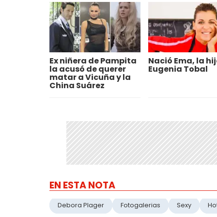
Ex niñera de Pampita
Nació Ema, la hi
la acusó de querer
Eugenia Tobal
matar a Vicuña y la
China Suárez
EN ESTA NOTA
Debora Plager
Fotogalerias
Sexy
Ho