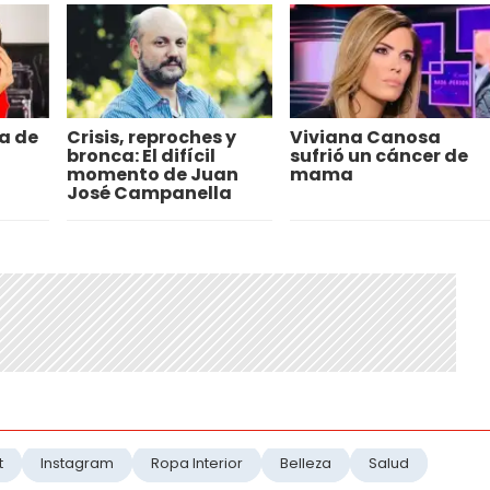
ja de
Crisis, reproches y
Viviana Canosa
bronca: El difícil
sufrió un cáncer de
momento de Juan
mama
José Campanella
t
Instagram
Ropa Interior
Belleza
Salud