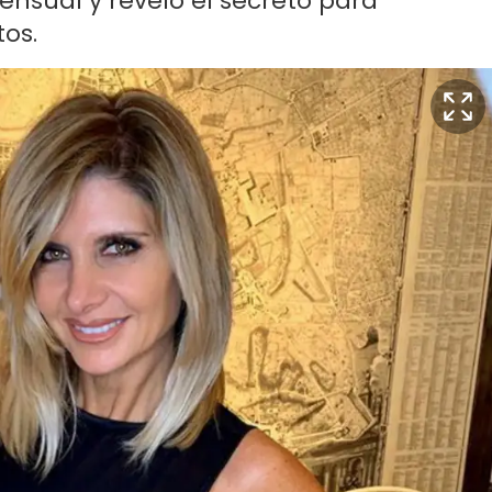
nsual y reveló el secreto para
tos.