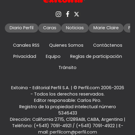
Diario Perfil
Caras
Noticias
Marie Claire
Fo
Canales RSS
Quienes Somos
Contáctenos
Privacidad
Equipo
Reglas de participación
Tránsito
Exitoina - Editorial Perfil S.A.
| © Perfil.com 2006-2026
- Todos los derechos reservados.
Editor responsable: Carlos Piro.
Registro de la propiedad intelectual número
5346433
Dirección:
California 2715
,
C1289ABI
,
CABA, Argentina
|
Teléfono:
(+5411) 7091-4921
/
(+5411) 7091-4922
| E-
mail:
perfilcom@perfil.com