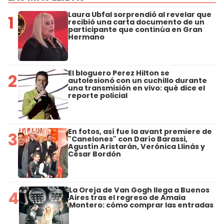
Laura Ubfal sorprendió al revelar que
1
recibió una carta documento de un
participante que continúa en Gran
Hermano
El bloguero Perez Hilton se
2
autolesionó con un cuchillo durante
una transmisión en vivo: qué dice el
reporte policial
En fotos, así fue la avant premiere de
3
"Canelones" con Darío Barassi,
Agustín Aristarán, Verónica Llinás y
César Bordón
La Oreja de Van Gogh llega a Buenos
4
Aires tras el regreso de Amaia
Montero: cómo comprar las entradas