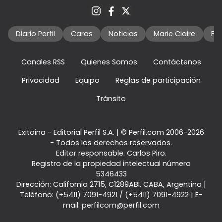
Diario Perfil
Caras
Noticias
Marie Claire
Fo
Canales RSS
Quienes Somos
Contáctenos
Privacidad
Equipo
Reglas de participación
Tránsito
Exitoina - Editorial Perfil S.A.
| © Perfil.com 2006-2026
- Todos los derechos reservados.
Editor responsable: Carlos Piro.
Registro de la propiedad intelectual número
5346433
Dirección:
California 2715
,
C1289ABI
,
CABA, Argentina
|
Teléfono:
(+5411) 7091-4921
/
(+5411) 7091-4922
| E-
mail:
perfilcom@perfil.com