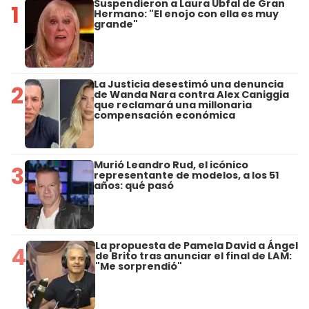
Suspendieron a Laura Ubfal de Gran
1
Hermano: "El enojo con ella es muy
grande"
La Justicia desestimó una denuncia
2
de Wanda Nara contra Alex Caniggia
que reclamará una millonaria
compensación económica
Murió Leandro Rud, el icónico
3
representante de modelos, a los 51
años: qué pasó
La propuesta de Pamela David a Ángel
4
de Brito tras anunciar el final de LAM:
"Me sorprendió"