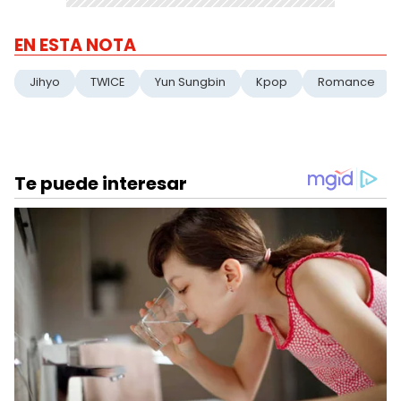
EN ESTA NOTA
Jihyo
TWICE
Yun Sungbin
Kpop
Romance