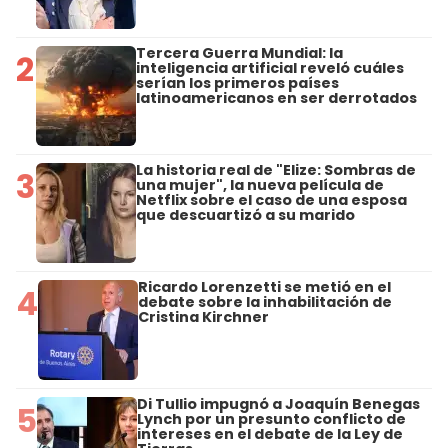
Tercera Guerra Mundial: la
2
inteligencia artificial reveló cuáles
serían los primeros países
latinoamericanos en ser derrotados
La historia real de "Elize: Sombras de
3
una mujer", la nueva película de
Netflix sobre el caso de una esposa
que descuartizó a su marido
Ricardo Lorenzetti se metió en el
4
debate sobre la inhabilitación de
Cristina Kirchner
Di Tullio impugnó a Joaquín Benegas
5
Lynch por un presunto conflicto de
intereses en el debate de la Ley de