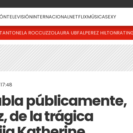
ÓN
TELEVISIÓN
INTERNACIONAL
NETFLIX
MÚSICA
SEXY
T
ANTONELA ROCCUZZO
LAURA UBFAL
PEREZ HILTON
RATIN
 17:48
abla públicamente,
, de la trágica
ija Katherine