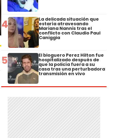
La delicada situación que
4
estaría atravesando
Mariana Nannis tras el
conflicto con Claudio Paul
Caniggia
El bloguero Perez Hilton fue
5
hospitalizado después de
que la policía fuera a su
casa tras una perturbadora
transmisión en vivo