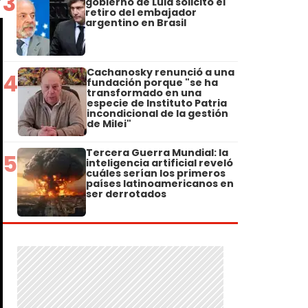
3
gobierno de Lula solicitó el
retiro del embajador
argentino en Brasil
Cachanosky renunció a una
4
fundación porque "se ha
transformado en una
especie de Instituto Patria
incondicional de la gestión
de Milei"
Tercera Guerra Mundial: la
5
inteligencia artificial reveló
cuáles serían los primeros
países latinoamericanos en
ser derrotados