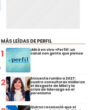
MÁS LEÍDAS DE PERFIL
¡Mirá en vivo +Perfil!: un
1
canal con gente que piensa
e
Encuesta rumbo a 2027:
2
cuatro consultoras midieron
el desgaste de Milei y la
crisis de liderazgo en el
peronismo
Quirno reconoció que el
.