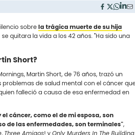
silencio sobre
la trágica muerte de su hija
se quitara la vida a los 42 años. "Ha sido una
rtin Short?
rnings, Martin Short, de 76 años, trazó un
os problemas de salud mental con el cáncer qu
quien falleció a causa de esa enfermedad en
y el cáncer, como el de mi esposa, son
aso de las enfermedades, son terminales"
,
e
,
Three Amigos
! y
Only Murders In The Building