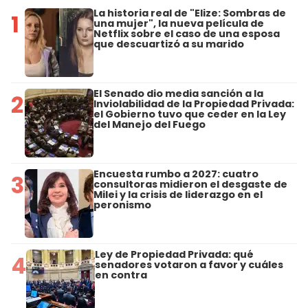
La historia real de "Elize: Sombras de
1
una mujer", la nueva película de
Netflix sobre el caso de una esposa
que descuartizó a su marido
El Senado dio media sanción a la
2
Inviolabilidad de la Propiedad Privada:
el Gobierno tuvo que ceder en la Ley
del Manejo del Fuego
Encuesta rumbo a 2027: cuatro
3
consultoras midieron el desgaste de
Milei y la crisis de liderazgo en el
peronismo
Ley de Propiedad Privada: qué
4
senadores votaron a favor y cuáles
en contra